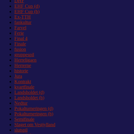
DHF
EHF Cup (d)
EHF Cup (h)
Ex-TTH
fankultur
Farvel
Ferie
Final 4
Finale
fusion
gruppespil
Herreligaen
Herrerne
historie
Jura
Kontrakt
kvartfinale
Landsholdet (d)
Landsholdet (h)
Nedtur
Pokalturneringen (d)
Pokalturneringen (h)
Semifinale
Slaget om Vestjylland
slutspil