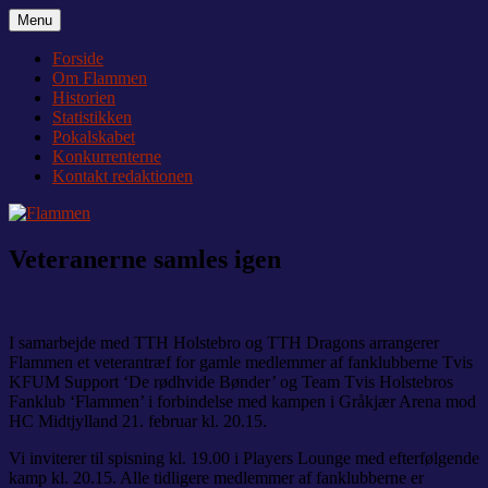
Videre
Menu
Flammen
Nyheder og debat om Team Tvis Holstebro
til
indhold
Forside
Om Flammen
Historien
Statistikken
Pokalskabet
Konkurrenterne
Kontakt redaktionen
Veteranerne samles igen
I samarbejde med TTH Holstebro og TTH Dragons arrangerer
Flammen et veterantræf for gamle medlemmer af fanklubberne Tvis
KFUM Support ‘De rødhvide Bønder’ og Team Tvis Holstebros
Fanklub ‘Flammen’ i forbindelse med kampen i Gråkjær Arena mod
HC Midtjylland 21. februar kl. 20.15.
Vi inviterer til spisning kl. 19.00 i Players Lounge med efterfølgende
kamp kl. 20.15. Alle tidligere medlemmer af fanklubberne er