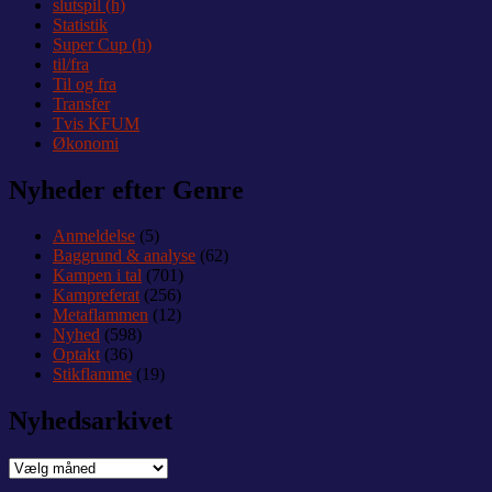
slutspil (h)
Statistik
Super Cup (h)
til/fra
Til og fra
Transfer
Tvis KFUM
Økonomi
Nyheder efter Genre
Anmeldelse
(5)
Baggrund & analyse
(62)
Kampen i tal
(701)
Kampreferat
(256)
Metaflammen
(12)
Nyhed
(598)
Optakt
(36)
Stikflamme
(19)
Nyhedsarkivet
Nyhedsarkivet