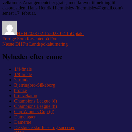
velkomne. Arrangementet er gratis, men kræver tilmelding til
ekspræsident Hans Henrik Hjermitslev (hjermitslev@gmail.com)
senest 17. februar.
Forfatter
Udgivet
Kategorier
HHH
2023-02-15
2023-02-15
Optakt
Indlægsnavigation
Forrige
Forrige
Som forventet på Fyn
Næste
indlæg:
Næste
DHF’s Landspokalturnering
indlæg:
Nyheder efter emne
1/4-finale
1/8-finale
3. runde
Bjerringbro-Silkeborg
bronze
bronzekamp
Champions League (d)
Champions League (h)
Cup Winners Cup (d)
Dameligaen
Damerne
De største skuffelser og succeser