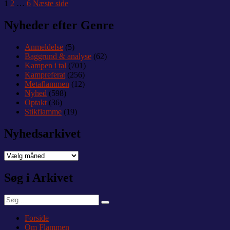
Indlægsinddeling
Side
Side
Side
1
2
…
6
Næste side
30-
25
Nyheder efter Genre
(19-
12)”
Anmeldelse
(5)
Baggrund & analyse
(62)
Kampen i tal
(701)
Kampreferat
(256)
Metaflammen
(12)
Nyhed
(598)
Optakt
(36)
Stikflamme
(19)
Nyhedsarkivet
Nyhedsarkivet
Søg i Arkivet
Søg
Søg
efter:
Forside
Om Flammen