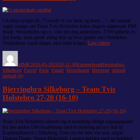
I Aarhus synger de, “I troede vi var døde og borte…”, det samme
sagde mange om Team Tvis Holstebro inden dagens afgørende DM-
finale. Westerholm og co. ville det dog anderledes. TTH spillede en
flot kamp, men nåede aldrig helt op hvor guldet var i Holstebro.
“Et
Vestjyderne vandt slaget, men tabte krigen.
Læs videre
mesterskab
Forfatter
Udgivet
Kategorier
Tags
værdigt”
MMK
2016-05-28
2020-11-30
Kampreferat
Bjerringbro-
Silkeborg
,
Farvel
,
Ferie
,
Finale
,
Herreligaen
,
Herrerne
,
slutspil
,
slutspil (h)
Bjerringbro Silkeborg – Team Tvis
Holstebro 27-20 (16-10)
Team Tvis Holstebro sikrede sig et temmelig dårligt udgangspunkt
for den anden DM-finalekamp med et nederlag på syv mål til
Kapitalalliancen i Silkeborg. Som om det ikke var nok, udgik
Dagens Drage, Simon Birkefeldt, i anden halvleg med en brækket