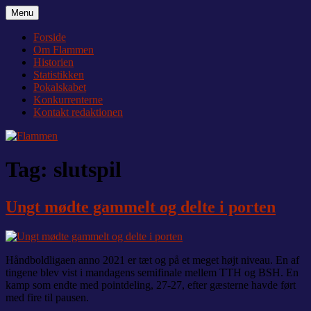
Videre
Menu
Flammen
Nyheder og debat om Team Tvis Holstebro
til
indhold
Forside
Om Flammen
Historien
Statistikken
Pokalskabet
Konkurrenterne
Kontakt redaktionen
Tag:
slutspil
Ungt mødte gammelt og delte i porten
Håndboldligaen anno 2021 er tæt og på et meget højt niveau. En af
tingene blev vist i mandagens semifinale mellem TTH og BSH. En
kamp som endte med pointdeling, 27-27, efter gæsterne havde ført
med fire til pausen.