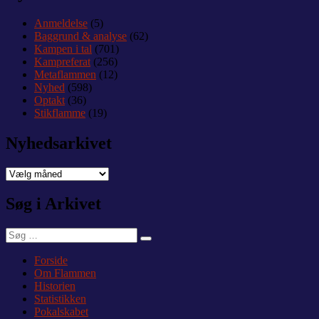
Anmeldelse
(5)
Baggrund & analyse
(62)
Kampen i tal
(701)
Kampreferat
(256)
Metaflammen
(12)
Nyhed
(598)
Optakt
(36)
Stikflamme
(19)
Nyhedsarkivet
Nyhedsarkivet
Søg i Arkivet
Søg
Søg
efter:
Forside
Om Flammen
Historien
Statistikken
Pokalskabet