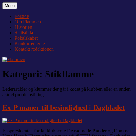
Videre
Menu
Flammen
Nyheder og debat om Team Tvis Holstebro
til
indhold
Forside
Om Flammen
Historien
Statistikken
Pokalskabet
Konkurrenterne
Kontakt redaktionen
Kategori:
Stikflamme
Lederartikler og klummer der går i kødet på klubben eller en anden
aktuel problemstilling.
Ex-P maner til besindighed i Dagbladet
Ekspræsidenten for fanklubberne De rødhvide Bønder og Flammen