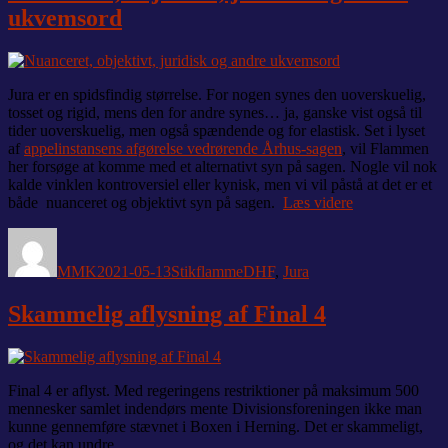
ukvemsord
Jura er en spidsfindig størrelse. For nogen synes den uoverskuelig,
tosset og rigid, mens den for andre synes… ja, ganske vist også til
tider uoverskuelig, men også spændende og for elastisk.
S
et i lyset
af
appelinstansens afgørelse vedrørende Århus-sagen
, vil Flammen
her forsøge at komme med et alternativt syn på sagen. Nogle vil nok
kalde vinklen kontroversiel eller kynisk, men vi vil påstå at det er et
“Nuanceret,
både nuanceret og objektivt syn på sagen.
Læs videre
objektivt,
Forfatter
Udgivet
Kategorier
Tags
juridisk
og
MMK
2021-05-13
Stikflamme
DHF
,
Jura
andre
ukvemsord”
Skammelig aflysning af Final 4
Final 4 er aflyst. Med regeringens restriktioner på maksimum 500
mennesker samlet indendørs mente Divisionsforeningen ikke man
kunne gennemføre stævnet i Boxen i Herning. Det er skammeligt,
og det kan undre.