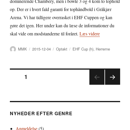
dominerende Chambery, men i bowle 3 og 4 kom to tophold
op. Der er i hvert fald garanti for tophåndbold i Gråkjær
Arena. Vi har tidligere overrasket i EHF Cuppen og kan
gøre det igen. Her under kan du læse de informationer du
“Modstandere i 
skal vide om modstanderne til foråret.
Læs videre
Forfatter
Udgivet
Kategorier
Tags
MMK
2015-12-04
Optakt
EHF Cup (h)
,
Herrerne
Indlægsinddeling
SIDE
1
NÆS
TE
SIDE
NYHEDER EFTER GENRE
Anmeldelse
(5)