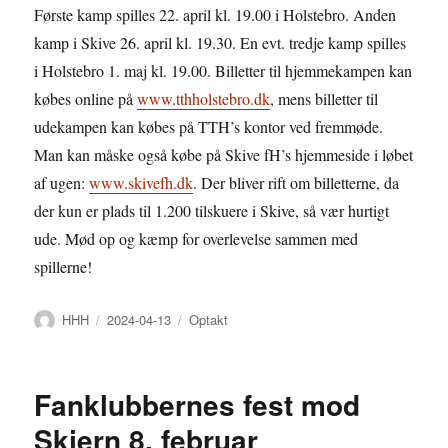
Første kamp spilles 22. april kl. 19.00 i Holstebro. Anden
kamp i Skive 26. april kl. 19.30. En evt. tredje kamp spilles
i Holstebro 1. maj kl. 19.00. Billetter til hjemmekampen kan
købes online på
www.tthholstebro.dk
, mens billetter til
udekampen kan købes på TTH’s kontor ved fremmøde.
Man kan måske også købe på Skive fH’s hjemmeside i løbet
af ugen:
www.skivefh.dk
. Der bliver rift om billetterne, da
der kun er plads til 1.200 tilskuere i Skive, så vær hurtigt
ude. Mød op og kæmp for overlevelse sammen med
spillerne!
Forfatter
Udgivet
Kategorier
HHH
2024-04-13
Optakt
Fanklubbernes fest mod
Skjern 8. februar