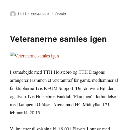
Forfatter
Udgivet
Kategorier
HHH
2024-02-01
Optakt
Veteranerne samles igen
I samarbejde med TTH Holstebro og TTH Dragons
arrangerer Flammen et veterantræf for gamle medlemmer af
fanklubberne Tvis KFUM Support ‘De rødhvide Bønder’
og Team Tvis Holstebros Fanklub ‘Flammen’ i forbindelse
med kampen i Gråkjær Arena mod HC Midtjylland 21.
februar kl. 20.15.
Vi inviterer til spisning kl. 19.00 i Players Lounge med