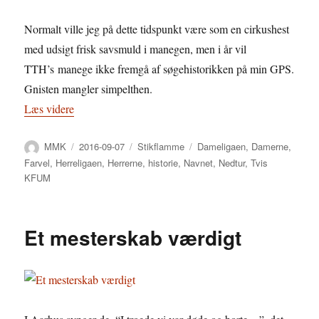
Normalt ville jeg på dette tidspunkt være som en cirkushest
med udsigt frisk savsmuld i manegen, men i år vil
TTH’s manege ikke fremgå af søgehistorikken på min GPS.
Gnisten mangler simpelthen.
“Når “vores” bliver til “deres””
Læs videre
Forfatter
Udgivet
Kategorier
Tags
MMK
2016-09-07
Stikflamme
Dameligaen
,
Damerne
,
Farvel
,
Herreligaen
,
Herrerne
,
historie
,
Navnet
,
Nedtur
,
Tvis
KFUM
Et mesterskab værdigt