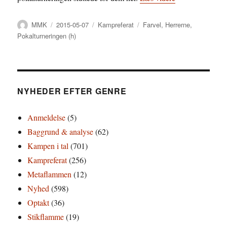
Forfatter
Udgivet
Kategorier
Tags
MMK
2015-05-07
Kampreferat
Farvel
,
Herrerne
,
Pokalturneringen (h)
NYHEDER EFTER GENRE
Anmeldelse
(5)
Baggrund & analyse
(62)
Kampen i tal
(701)
Kampreferat
(256)
Metaflammen
(12)
Nyhed
(598)
Optakt
(36)
Stikflamme
(19)