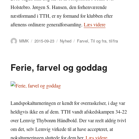
Holstebro. Jørgen S. Hansen, den forhenværende
næstformand i TTH, er ny formand for klubben efter
“Formandsskifte
aftenens ordinære generalforsamling.
Læs videre
Forfatter
Udgivet
Kategorier
Tags
MMK
2015-09-23
Nyhed
Farvel
,
Til og fra
,
til/fra
Ferie, farvel og goddag
Landspokalturneringen er kendt for overraskelser, i dag var
heldigvis ikke en af dem. TTH vandt afskedskampen 34-22
over Lemvig Thyborøn Håndbold. Der var reelt aldrig tvivl
om det, selv Lemvig virkede til at have accepteret, at
“Ferie, farvel o
pokalturneringen sluttede for dem her.
Læs videre