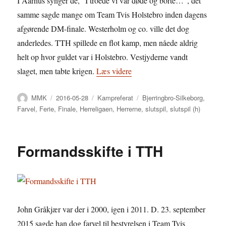
I Aarhus synger de, “I troede vi var døde og borte…”, det
samme sagde mange om Team Tvis Holstebro inden dagens
afgørende DM-finale. Westerholm og co. ville det dog
anderledes. TTH spillede en flot kamp, men nåede aldrig
helt op hvor guldet var i Holstebro. Vestjyderne vandt
“Et mesterskab værdigt”
slaget, men tabte krigen.
Læs videre
Forfatter
Udgivet
Kategorier
Tags
MMK
2016-05-28
Kampreferat
Bjerringbro-Silkeborg
,
Farvel
,
Ferie
,
Finale
,
Herreligaen
,
Herrerne
,
slutspil
,
slutspil (h)
Formandsskifte i TTH
John Gråkjær var der i 2000, igen i 2011. D. 23. september
2015 sagde han dog farvel til bestyrelsen i Team Tvis