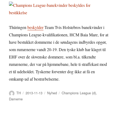
Thüringen
beskylder
Team Tvis Holstebros banekvinder i
Champions League-kvalifikationen, HCM Baia Mare, for at
have bestukket dommerne i de søndagens indbyrdes opgør,
som rumænerne vandt 20-19. Den tyske klub har klaget til
EHF over de slovenske dommere, som bl.a. tilkendte
rumænerne, der var på hjemmebane, hele ti straffekast mod
et til udeholdet. Tyskerne forventer dog ikke at få en
omkamp ud af bestræbelserne.
Forfatter
Udgivet
Kategorier
Tags
TH
2013-11-13
Nyhed
Champions League (d)
,
Damerne