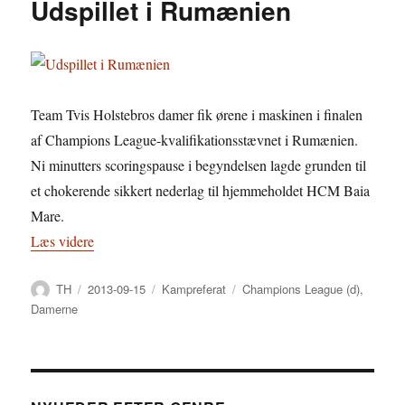
Udspillet i Rumænien
Team Tvis Holstebros damer fik ørene i maskinen i finalen
af Champions League-kvalifikationsstævnet i Rumænien.
Ni minutters scoringspause i begyndelsen lagde grunden til
et chokerende sikkert nederlag til hjemmeholdet HCM Baia
Mare.
“Udspillet i Rumænien”
Læs videre
Forfatter
Udgivet
Kategorier
Tags
TH
2013-09-15
Kampreferat
Champions League (d)
,
Damerne