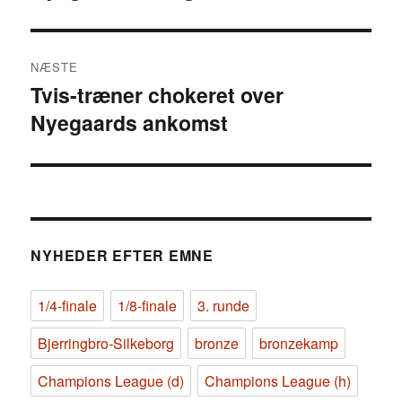
indlæg:
NÆSTE
Tvis-træner chokeret over
Næste
Nyegaards ankomst
indlæg:
NYHEDER EFTER EMNE
1/4-finale
1/8-finale
3. runde
Bjerringbro-Silkeborg
bronze
bronzekamp
Champions League (d)
Champions League (h)