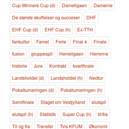
Cup Winners Cup (d)
Dameligaen
Damerne
De største skuffelser og succeser
DHF
EHF Cup (d)
EHF Cup (h)
Ex-TTH
fankultur
Farvel
Ferie
Final 4
Finale
fusion
gruppespil
Herreligaen
Herrerne
historie
Jura
Kontrakt
kvartfinale
Landsholdet (d)
Landsholdet (h)
Nedtur
Pokalturneringen (d)
Pokalturneringen (h)
Semifinale
Slaget om Vestjylland
slutspil
slutspil (h)
Statistik
Super Cup (h)
til/fra
Til og fra
Transfer
Tvis KFUM
Økonomi