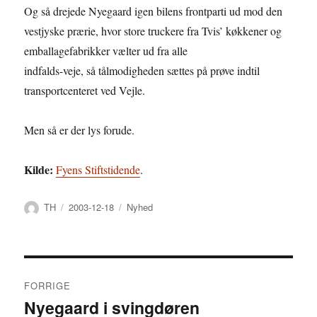
Og så drejede Nyegaard igen bilens frontparti ud mod den
vestjyske prærie, hvor store truckere fra Tvis’ køkkener og
emballagefabrikker vælter ud fra alle
indfalds-veje, så tålmodigheden sættes på prøve indtil
transportcenteret ved Vejle.
Men så er der lys forude.
Kilde:
Fyens Stiftstidende
.
Forfatter
Udgivet
Kategorier
TH
2003-12-18
Nyhed
Indlægsnavigation
FORRIGE
Nyegaard i svingdøren
Forrige