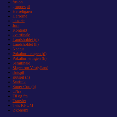
fusion
gruppespil
Herreligaen
Herrerne
historie
Jura
Kontrakt
kvartfinale
Landsholdet (d)
Landsholdet (h)
Nedtur
Pokalturneringen (d)
Pokalturneringen (h)
Semifinale
Slaget om Vestjylland
slutspil
slutspil (h)
Statistik
Super Cup (h)
til/fra
Til og fra
Transfer
Tvis KFUM
Økonomi