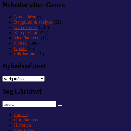
Nyheder efter Genre
Anmeldelse
(5)
Baggrund & analyse
(62)
Kampen i tal
(701)
Kampreferat
(256)
Metaflammen
(12)
Nyhed
(598)
Optakt
(36)
Stikflamme
(19)
Nyhedsarkivet
Nyhedsarkivet
Søg i Arkivet
Søg
Søg
efter:
Forside
Om Flammen
Historien
Statistikken