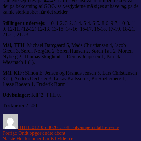
samlede sejr blev på 44-42. Da TTH sidst vandt bronze i 2009 var
det på bekostning af GOG, så vestjyderne må siges at have tag på de
gamle storklubber når det gælder.
Stillinger undervejs:
1-0, 1-2, 3-2, 3-4, 5-4, 6-5, 8-6, 9-7, 10-8, 11-
9, 12-11, (12-12) 12-13, 13-15, 14-16, 15-17, 16-18, 17-19, 18-21,
21-21, 21-23.
Mål, TTH:
Michael Damgaard 5, Mads Christiansen 4, Jacob
Green 3, Søren Nørgård 2, Søren Hansen 2, Søren Tau 2, Morten
Nyberg 2, Thomas Skoglund 1, Dennis Jeppesen 1, Patrick
Wiesmach 1 (1).
Mål, KIF:
Simon E. Jensen og Rasmus Jensen 5, Lars Christiansen
3 (1), Anders Oechsler 3, Lukas Karlsson 2, Bo Spellerberg 1,
Lasse Boesen 1, Frederik Børm 1.
Udvisninger:
KIF 2, TTH 0.
Tilskuere:
2.500.
Forfatter
Udgivet
Kategorier
Tags
HHH
2012-05-30
2013-08-16
Kampen i tal
Herrerne
Indlægsnavigation
Forrige
Forrige
Ondt opgør endte åbent
Næste
indlæg:
Næste
Her kommer Urnis hvide hær…