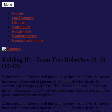
Videre
Menu
Flammen
Nyheder og debat om Team Tvis Holstebro
til
indhold
Forside
Om Flammen
Historien
Statistikken
Pokalskabet
Konkurrenterne
Kontakt redaktionen
Kolding IF – Team Tvis Holstebro 21-23
(12-12)
2. bronzekamp: Efter tre helt lige halvlege hev Team Tvis Holstebro
bronzemedaljerne ud af klørene på Kolding IF i den fjerde. Den
samlede sejr blev på 44-42. Da TTH sidst vandt bronze i 2009 var
det på bekostning af GOG, så vestjyderne må siges at have tag på de
gamle storklubber når det gælder.
2. bronzekamp: Efter tre helt lige halvlege hev Team Tvis Holstebro
bronzemedaljerne ud af klørene på Kolding IF i den fjerde. Den