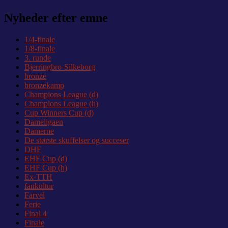
indlæg:
Nyheder efter emne
1/4-finale
1/8-finale
3. runde
Bjerringbro-Silkeborg
bronze
bronzekamp
Champions League (d)
Champions League (h)
Cup Winners Cup (d)
Dameligaen
Damerne
De største skuffelser og succeser
DHF
EHF Cup (d)
EHF Cup (h)
Ex-TTH
fankultur
Farvel
Ferie
Final 4
Finale