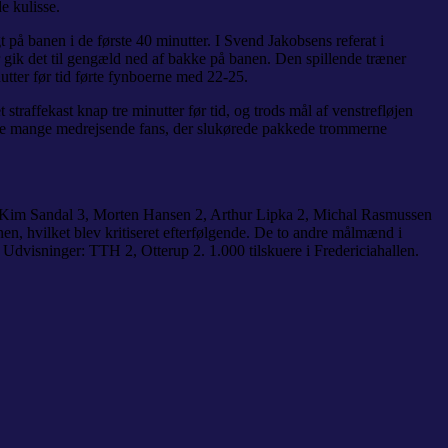
e kulisse.
på banen i de første 40 minutter. I Svend Jakobsens referat i
 gik det til gengæld ned af bakke på banen. Den spillende træner
tter før tid førte fynboerne med 22-25.
traffekast knap tre minutter før tid, og trods mål af venstrefløjen
r de mange medrejsende fans, der slukørede pakkede trommerne
Kim Sandal 3, Morten Hansen 2, Arthur Lipka 2, Michal Rasmussen
n, hvilket blev kritiseret efterfølgende. De to andre målmænd i
Udvisninger: TTH 2, Otterup 2. 1.000 tilskuere i Fredericiahallen.