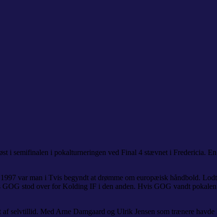
t i semifinalen i pokalturneringen ved Final 4 stævnet i Fredericia. En
år i 1997 var man i Tvis begyndt at drømme om europæisk håndbold. Lod
s GOG stod over for Kolding IF i den anden. Hvis GOG vandt pokalen o
t af selvtillid. Med Arne Damgaard og Ulrik Jensen som trænere havde hol