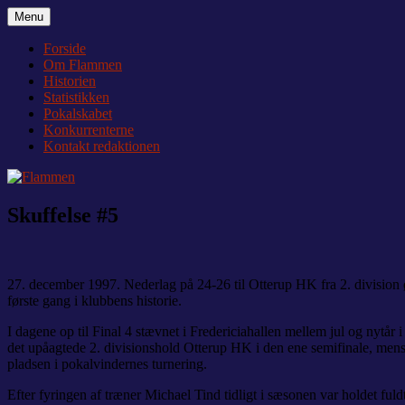
Videre
Menu
Flammen
Nyheder og debat om Team Tvis Holstebro
til
indhold
Forside
Om Flammen
Historien
Statistikken
Pokalskabet
Konkurrenterne
Kontakt redaktionen
Skuffelse #5
27. december 1997. Nederlag på 24-26 til Otterup HK fra 2. division øs
første gang i klubbens historie.
I dagene op til Final 4 stævnet i Fredericiahallen mellem jul og nyt
det upåagtede 2. divisionshold Otterup HK i den ene semifinale, men
pladsen i pokalvindernes turnering.
Efter fyringen af træner Michael Tind tidligt i sæsonen var holdet fuld