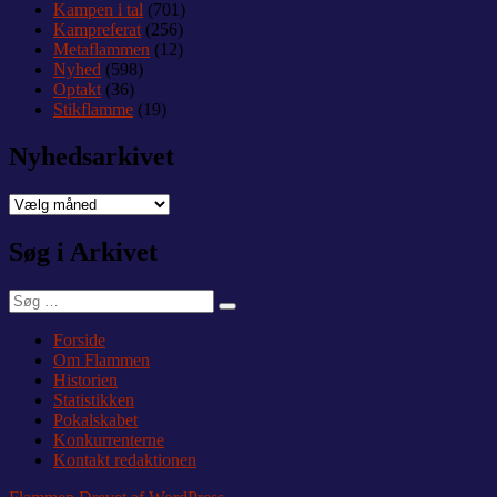
Kampen i tal
(701)
Kampreferat
(256)
Metaflammen
(12)
Nyhed
(598)
Optakt
(36)
Stikflamme
(19)
Nyhedsarkivet
Nyhedsarkivet
Søg i Arkivet
Søg
Søg
efter:
Forside
Om Flammen
Historien
Statistikken
Pokalskabet
Konkurrenterne
Kontakt redaktionen