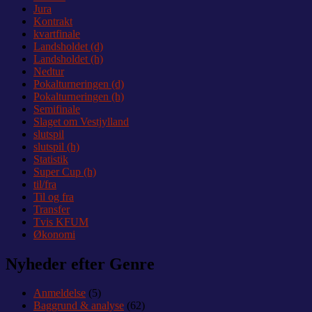
Jura
Kontrakt
kvartfinale
Landsholdet (d)
Landsholdet (h)
Nedtur
Pokalturneringen (d)
Pokalturneringen (h)
Semifinale
Slaget om Vestjylland
slutspil
slutspil (h)
Statistik
Super Cup (h)
til/fra
Til og fra
Transfer
Tvis KFUM
Økonomi
Nyheder efter Genre
Anmeldelse
(5)
Baggrund & analyse
(62)