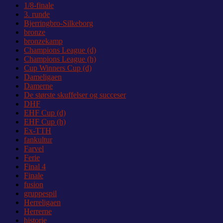
1/8-finale
3. runde
Bjerringbro-Silkeborg
bronze
bronzekamp
Champions League (d)
Champions League (h)
Cup Winners Cup (d)
Dameligaen
Damerne
De største skuffelser og succeser
DHF
EHF Cup (d)
EHF Cup (h)
Ex-TTH
fankultur
Farvel
Ferie
Final 4
Finale
fusion
gruppespil
Herreligaen
Herrerne
historie