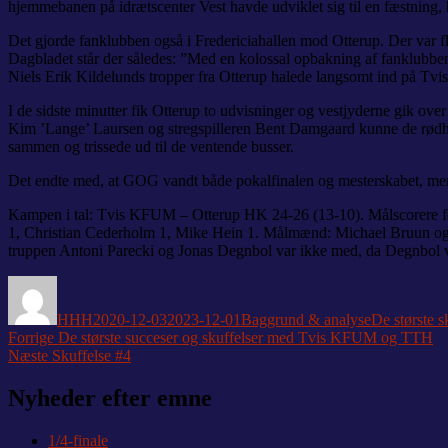
hjemmebanen på idrætscenter Vest havde udviklet sig til en fæstnin
Det gjorde fanklubben også i Fredericiahallen mod Otterup. Der var fl
Dagbladet står der således: ”Med en kolossal opbakning af fanklubben 
Niels Erik Kildelunds tropper fra Otterup halede langsomt ind på Tvi
I de sidste minutter fik Otterup to udvisninger og vestjyderne gik over
Kim ’Lange’ Laursen og stregspilleren Bent Damgaard kunne de rødhvi
sammen og trissede ud til de ventende busser.
Det endte med, at GOG vandt både pokalfinalen og mesterskabet, men
Kampen i tal: Tvis KFUM – Otterup HK 24-26 (13-10). Målscorere 
1, Christian Cederholm 1, Mike Hein 1. Målmænd: Michael Bruun og Hen
truppen Antoni Parecki og Jonas Degnbol var ikke med, da Degnbol var
Forfatter
Udgivet
Kategorier
Tags
HHH
2020-12-03
2023-12-01
Baggrund & analyse
De største s
Indlægsnavigation
Forrige
Forrige
De største succeser og skuffelser med Tvis KFUM og TTH
Næste
indlæg:
Næste
Skuffelse #4
indlæg:
Nyheder efter emne
1/4-finale