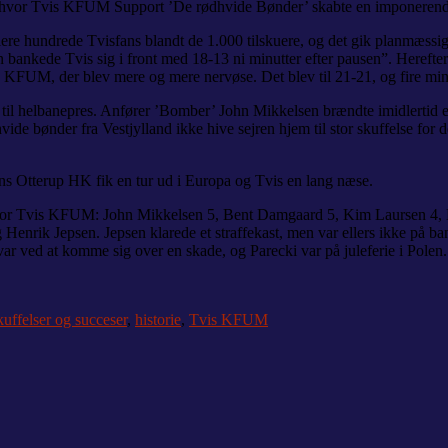
g, hvor Tvis KFUM Support ’De rødhvide Bønder’ skabte en imponerend
ere hundrede Tvisfans blandt de 1.000 tilskuere, og det gik planmæssigt 
bankede Tvis sig i front med 18-13 ni minutter efter pausen”. Herefter
s KFUM, der blev mere og mere nervøse. Det blev til 21-21, og fire minu
 til helbanepres. Anfører ’Bomber’ John Mikkelsen brændte imidlertid et s
de bønder fra Vestjylland ikke hive sejren hjem til stor skuffelse fo
s Otterup HK fik en tur ud i Europa og Tvis en lang næse.
for Tvis KFUM: John Mikkelsen 5, Bent Damgaard 5, Kim Laursen 4, 
rik Jepsen. Jepsen klarede et straffekast, men var ellers ikke på bane
 ved at komme sig over en skade, og Parecki var på juleferie i Polen. 
kuffelser og succeser
,
historie
,
Tvis KFUM