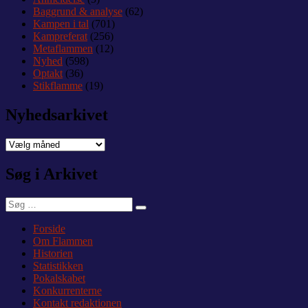
Baggrund & analyse
(62)
Kampen i tal
(701)
Kampreferat
(256)
Metaflammen
(12)
Nyhed
(598)
Optakt
(36)
Stikflamme
(19)
Nyhedsarkivet
Nyhedsarkivet
Søg i Arkivet
Søg
Søg
efter:
Forside
Om Flammen
Historien
Statistikken
Pokalskabet
Konkurrenterne
Kontakt redaktionen