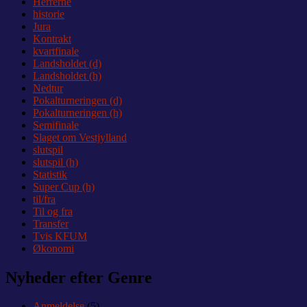
Herrerne
historie
Jura
Kontrakt
kvartfinale
Landsholdet (d)
Landsholdet (h)
Nedtur
Pokalturneringen (d)
Pokalturneringen (h)
Semifinale
Slaget om Vestjylland
slutspil
slutspil (h)
Statistik
Super Cup (h)
til/fra
Til og fra
Transfer
Tvis KFUM
Økonomi
Nyheder efter Genre
Anmeldelse
(5)