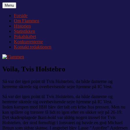
Videre
Menu
Flammen
Nyheder og debat om Team Tvis Holstebro
til
indhold
Forside
Om Flammen
Historien
Statistikken
Pokalskabet
Konkurrenterne
Kontakt redaktionen
Voila, Tvis Holstebro
Så var der igen point til Tvis Holstebro, da både damerne og
herrerne sikrede sig overbevisende sejre hjemme på IC Vest.
Så var der igen point til Tvis Holstebro, da både damerne og
herrerne sikrede sig overbevisende sejre hjemme på IC Vest.
Inden kampen mod IBH blev der talt om krise hos pressen. Men nu
kan spillere og trænere få lidt ro igen efter en sikker sejr på 26-19.
Det skadesplagede Ikast-hold var aldrig nogen trussel for Tvis
Holstebro, der stod fornuftigt i forsvaret og havde en god Michael
Bruun som sidste skanse. I angrebet blev Lasse “Autofire” Andersen