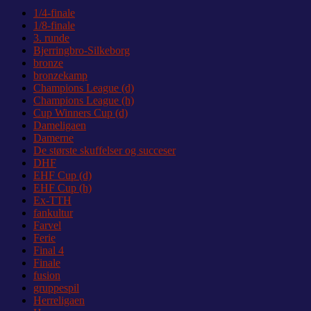
1/4-finale
1/8-finale
3. runde
Bjerringbro-Silkeborg
bronze
bronzekamp
Champions League (d)
Champions League (h)
Cup Winners Cup (d)
Dameligaen
Damerne
De største skuffelser og succeser
DHF
EHF Cup (d)
EHF Cup (h)
Ex-TTH
fankultur
Farvel
Ferie
Final 4
Finale
fusion
gruppespil
Herreligaen