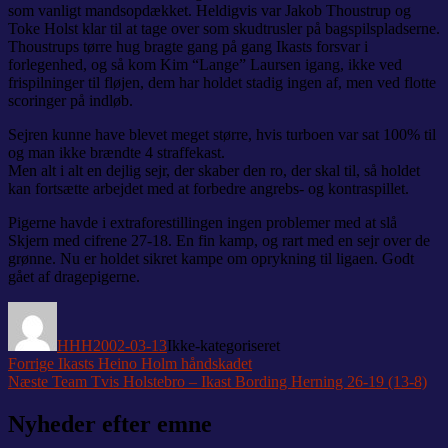
som vanligt mandsopdækket. Heldigvis var Jakob Thoustrup og
Toke Holst klar til at tage over som skudtrusler på bagspilspladserne.
Thoustrups tørre hug bragte gang på gang Ikasts forsvar i
forlegenhed, og så kom Kim “Lange” Laursen igang, ikke ved
frispilninger til fløjen, dem har holdet stadig ingen af, men ved flotte
scoringer på indløb.
Sejren kunne have blevet meget større, hvis turboen var sat 100% til
og man ikke brændte 4 straffekast.
Men alt i alt en dejlig sejr, der skaber den ro, der skal til, så holdet
kan fortsætte arbejdet med at forbedre angrebs- og kontraspillet.
Pigerne havde i extraforestillingen ingen problemer med at slå
Skjern med cifrene 27-18. En fin kamp, og rart med en sejr over de
grønne. Nu er holdet sikret kampe om oprykning til ligaen. Godt
gået af dragepigerne.
Forfatter
Udgivet
Kategorier
HHH
2002-03-13
Ikke-kategoriseret
Indlægsnavigation
Forrige
Forrige
Ikasts Heino Holm håndskadet
Næste
indlæg:
Næste
Team Tvis Holstebro – Ikast Bording Herning 26-19 (13-8)
indlæg:
Nyheder efter emne