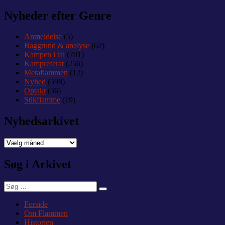
Nyheder efter Genre
Anmeldelse
(5)
Baggrund & analyse
(62)
Kampen i tal
(701)
Kampreferat
(256)
Metaflammen
(12)
Nyhed
(598)
Optakt
(36)
Stikflamme
(19)
Nyhedsarkivet
Nyhedsarkivet
Søg i Arkivet
Søg
Søg
efter:
Forside
Om Flammen
Historien