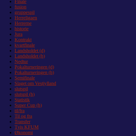
Finale
fusion
gruppespil
Herreligaen
Herrerne
historie
Jura
Kontrakt
kvartfinale
Landsholdet (d)
Landsholdet (h)
Nedtur
Pokalturneringen (d)
Pokalturneringen (h)
Semifinale
Slaget om Vestjylland
slutspil
slutspil (h)
Statistik
Super Cup (h)
til/fra
Til og fra
Transfer
Tvis KFUM
Økonomi