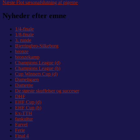
Næste
indlæg:
Næste
Flot sæsonafslutning af pigerne
indlæg:
Nyheder efter emne
1/4-finale
1/8-finale
3. runde
Bjerringbro-Silkeborg
bronze
bronzekamp
Champions League (d)
Champions League (h)
Cup Winners Cup (d)
Dameligaen
Damerne
De største skuffelser og succeser
DHF
EHF Cup (d)
EHF Cup (h)
Ex-TTH
fankultur
Farvel
Ferie
Final 4