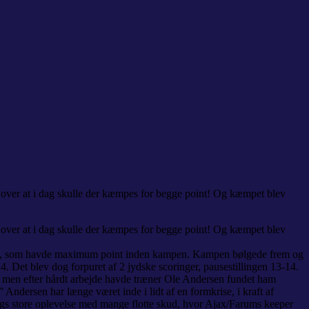
 over at i dag skulle der kæmpes for begge point! Og kæmpet blev
 over at i dag skulle der kæmpes for begge point! Og kæmpet blev
Farum, som havde maximum point inden kampen. Kampen bølgede frem og
4. Det blev dog forpuret af 2 jydske scoringer, pausestillingen 13-14.
e, men efter hårdt arbejde havde træner Ole Andersen fundet ham
Andersen har længe været inde i lidt af en formkrise, i kraft af
lvegs store oplevelse med mange flotte skud, hvor Ajax/Farums keeper