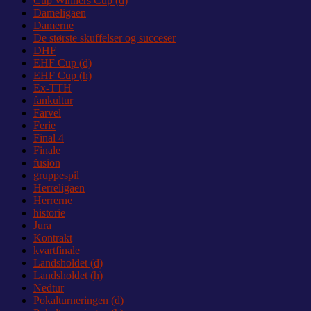
Cup Winners Cup (d)
Dameligaen
Damerne
De største skuffelser og succeser
DHF
EHF Cup (d)
EHF Cup (h)
Ex-TTH
fankultur
Farvel
Ferie
Final 4
Finale
fusion
gruppespil
Herreligaen
Herrerne
historie
Jura
Kontrakt
kvartfinale
Landsholdet (d)
Landsholdet (h)
Nedtur
Pokalturneringen (d)