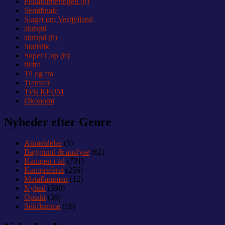
Pokalturneringen (h)
Semifinale
Slaget om Vestjylland
slutspil
slutspil (h)
Statistik
Super Cup (h)
til/fra
Til og fra
Transfer
Tvis KFUM
Økonomi
Nyheder efter Genre
Anmeldelse
(5)
Baggrund & analyse
(62)
Kampen i tal
(701)
Kampreferat
(256)
Metaflammen
(12)
Nyhed
(598)
Optakt
(36)
Stikflamme
(19)