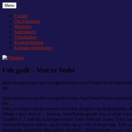
Videre
Menu
Flammen
Nyheder og debat om Team Tvis Holstebro
til
indhold
Forside
Om Flammen
Historien
Statistikken
Pokalskabet
Konkurrenterne
Kontakt redaktionen
Ude godt – Vest er bedst
Inden kampen mod den berygtede fusion Ajax/Farum havde hjemmeholdet
der…
Inden kampen mod den berygtede fusion Ajax/Farum havde hjemmeholdet
der…
Efter en mager start på sæsonen for både dragerne og dragepigerne,
tilbage i store dele af 1. halvleg. Ajax/Farum gjorde dog et sidste fo
I starten af 2. halvleg kom hjemvendte Toke Holst på banen. Toke har
værdig til dagens match, og det viste sig at være et klogt valg. Toke 
manglende præcision eller måske selvtillid i afslutningerne. Lasse va