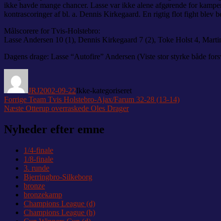
ikke havde mange chancer. Lasse var ikke alene afgørende for kampens re
kontrascoringer af bl. a. Dennis Kirkegaard. En rigtig flot fight ble
Målscorere for Tvis-Holstebro:
Lasse Andersen 10 (1), Dennis Kirkegaard 7 (2), Toke Holst 4, Marti
Dagens drage: Lasse “Autofire” Andersen (Viste stor styrke både fors
Forfatter
Udgivet
Kategorier
JRJ
2002-09-22
Ikke-kategoriseret
Indlægsnavigation
Forrige
Forrige
Team Tvis Holstebro-Ajax/Farum 32-28 (13-14)
Næste
indlæg:
Næste
Otterup overraskede Oles Drager
indlæg:
Nyheder efter emne
1/4-finale
1/8-finale
3. runde
Bjerringbro-Silkeborg
bronze
bronzekamp
Champions League (d)
Champions League (h)