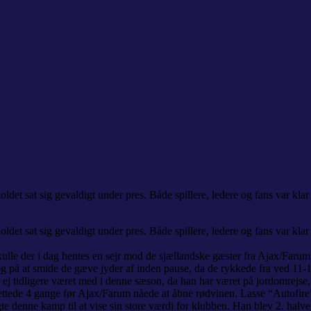
 sat sig gevaldigt under pres. Både spillere, ledere og fans var klar
 sat sig gevaldigt under pres. Både spillere, ledere og fans var klar
 skulle der i dag hentes en sejr mod de sjællandske gæster fra Ajax/
rsøg på at smide de gæve jyder af inden pause, da de rykkede fra ved 11-1
 ej tidligere været med i denne sæson, da han har været på jordomrejs
nettede 4 gange før Ajax/Farum nåede at åbne rødvinen. Lasse “Autofire” 
lgte denne kamp til at vise sin store værdi for klubben. Han blev 2. ha