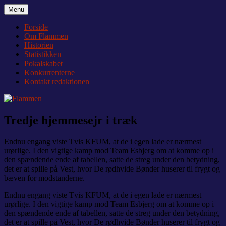
Videre
Menu
Flammen
Nyheder og debat om Team Tvis Holstebro
til
indhold
Forside
Om Flammen
Historien
Statistikken
Pokalskabet
Konkurrenterne
Kontakt redaktionen
Tredje hjemmesejr i træk
Endnu engang viste Tvis KFUM, at de i egen lade er nærmest
urørlige. I den vigtige kamp mod Team Esbjerg om at komme op i
den spændende ende af tabellen, satte de streg under den betydning,
det er at spille på Vest, hvor De rødhvide Bønder huserer til frygt og
bæven for modstanderne.
Endnu engang viste Tvis KFUM, at de i egen lade er nærmest
urørlige. I den vigtige kamp mod Team Esbjerg om at komme op i
den spændende ende af tabellen, satte de streg under den betydning,
det er at spille på Vest, hvor De rødhvide Bønder huserer til frygt og