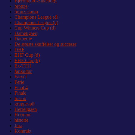
Bjerringbro-Silkeborg
bronze
bronzekamp
Champions League (d)
Champions League (h)
Cup Winners Cup (d)
Dameligaen
Damerne
De største skuffelser og succeser
DHF
EHF Cup (d)
EHF Cup (h)
Ex-TTH
fankultur
Farvel
Ferie
Final 4
Finale
fusion
gruppespil
Herreligaen
Herrerne
historie
Jura
Kontrakt