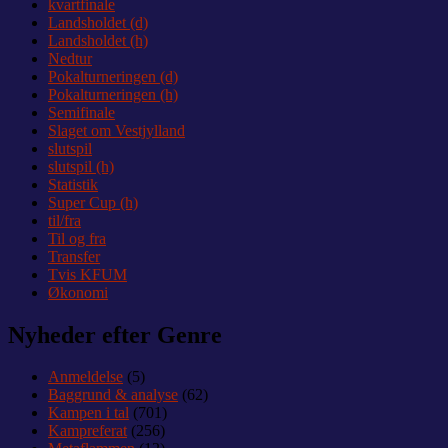
kvartfinale
Landsholdet (d)
Landsholdet (h)
Nedtur
Pokalturneringen (d)
Pokalturneringen (h)
Semifinale
Slaget om Vestjylland
slutspil
slutspil (h)
Statistik
Super Cup (h)
til/fra
Til og fra
Transfer
Tvis KFUM
Økonomi
Nyheder efter Genre
Anmeldelse
(5)
Baggrund & analyse
(62)
Kampen i tal
(701)
Kampreferat
(256)