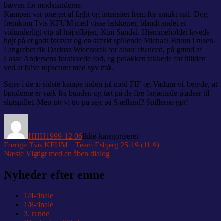
bæven for modstanderne.
Kampen var præget af fight og intensitet frem for smukt spil. Dog
fremkom Tvis KFUM med visse lækkerier, blandt andet et
vidunderligt vip til højrefløjen, Kim Sandal. Hjemmeholdet levede
højt på et godt forsvar og en stærkt spillende Michael Bruun i rusen.
I angrebet fik Dariusz Wieczorek for alvor chancen, på grund af
Lasse Andersens forstuvede fod, og polakken takkede for tilliden
ved at blive topscorer med syv mål.
Sejre i de to sidste kampe inden jul mod FIF og Vadum vil betyde, at
bønderne er væk fra bunden og tæt på de fire forjættede pladser til
slutspillet. Men tør vi tro på sejr på Sjælland? Spillerne gør!
Forfatter
Udgivet
Kategorier
HHH
1999-12-06
Ikke-kategoriseret
Indlægsnavigation
Forrige
Forrige
Tvis KFUM – Team Esbjerg 25-19 (11-9)
Næste
indlæg:
Næste
Vigtigt med en åben dialog
indlæg:
Nyheder efter emne
1/4-finale
1/8-finale
3. runde