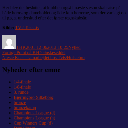
Her blev det besluttet, at klubben også i næste sæson skal satse på
både herre- og dameholdet og ikke kun herrerne, som der var lagt op
til p.g.a. underskud efter det første regnskabsår.
Kilde:
TV2 Tekst-tv
.
Forfatter
Udgivet
Kategorier
THK
2001-12-06
2013-10-25
Nyhed
Indlægsnavigation
Forrige
Forrige
Point på KH’s ønskeseddel
Næste
indlæg:
Næste
Knas i samarbejdet hos Tvis/Holstebro
indlæg:
Nyheder efter emne
1/4-finale
1/8-finale
3. runde
Bjerringbro-Silkeborg
bronze
bronzekamp
Champions League (d)
Champions League (h)
Cup Winners Cup (d)