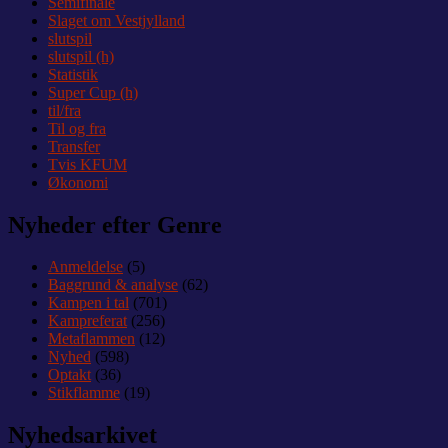
Semifinale
Slaget om Vestjylland
slutspil
slutspil (h)
Statistik
Super Cup (h)
til/fra
Til og fra
Transfer
Tvis KFUM
Økonomi
Nyheder efter Genre
Anmeldelse
(5)
Baggrund & analyse
(62)
Kampen i tal
(701)
Kampreferat
(256)
Metaflammen
(12)
Nyhed
(598)
Optakt
(36)
Stikflamme
(19)
Nyhedsarkivet