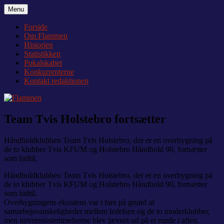
Videre
Menu
Flammen
Nyheder og debat om Team Tvis Holstebro
til
indhold
Forside
Om Flammen
Historien
Statistikken
Pokalskabet
Konkurrenterne
Kontakt redaktionen
Team Tvis Holstebro fortsætter
Håndboldklubben Team Tvis Holstebro, der er en overbygning på
de to klubber Tvis KFUM og Holstebro Håndbold 90, fortsætter
som hidtil.
Håndboldklubben Team Tvis Holstebro, der er en overbygning på
de to klubber Tvis KFUM og Holstebro Håndbold 90, fortsætter
som hidtil.
Overbygningens eksistens var i fare på grund af
samarbejsvanskeligheder mellem ledelsen og de to moderklubber,
men uoverensstemmelserne blev jævnet ud på et møde i aften.