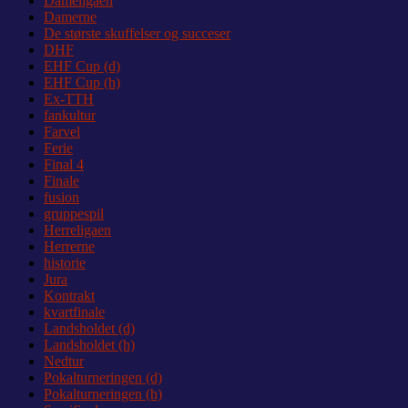
Dameligaen
Damerne
De største skuffelser og succeser
DHF
EHF Cup (d)
EHF Cup (h)
Ex-TTH
fankultur
Farvel
Ferie
Final 4
Finale
fusion
gruppespil
Herreligaen
Herrerne
historie
Jura
Kontrakt
kvartfinale
Landsholdet (d)
Landsholdet (h)
Nedtur
Pokalturneringen (d)
Pokalturneringen (h)