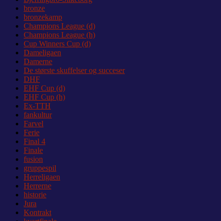
bronze
bronzekamp
Champions League (d)
Champions League (h)
Cup Winners Cup (d)
Dameligaen
Damerne
De største skuffelser og succeser
DHF
EHF Cup (d)
EHF Cup (h)
Ex-TTH
fankultur
Farvel
Ferie
Final 4
Finale
fusion
gruppespil
Herreligaen
Herrerne
historie
Jura
Kontrakt