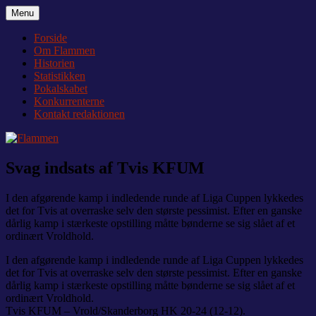
Videre
Menu
Flammen
Nyheder og debat om Team Tvis Holstebro
til
indhold
Forside
Om Flammen
Historien
Statistikken
Pokalskabet
Konkurrenterne
Kontakt redaktionen
Svag indsats af Tvis KFUM
I den afgørende kamp i indledende runde af Liga Cuppen lykkedes
det for Tvis at overraske selv den største pessimist. Efter en ganske
dårlig kamp i stærkeste opstilling måtte bønderne se sig slået af et
ordinært Vroldhold.
I den afgørende kamp i indledende runde af Liga Cuppen lykkedes
det for Tvis at overraske selv den største pessimist. Efter en ganske
dårlig kamp i stærkeste opstilling måtte bønderne se sig slået af et
ordinært Vroldhold.
Tvis KFUM – Vrold/Skanderborg HK 20-24 (12-12).