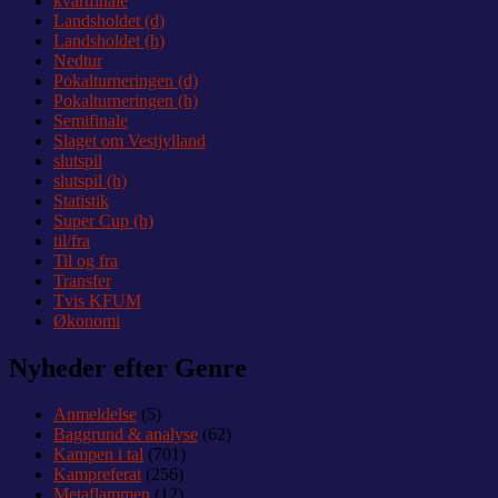
kvartfinale
Landsholdet (d)
Landsholdet (h)
Nedtur
Pokalturneringen (d)
Pokalturneringen (h)
Semifinale
Slaget om Vestjylland
slutspil
slutspil (h)
Statistik
Super Cup (h)
til/fra
Til og fra
Transfer
Tvis KFUM
Økonomi
Nyheder efter Genre
Anmeldelse
(5)
Baggrund & analyse
(62)
Kampen i tal
(701)
Kampreferat
(256)
Metaflammen
(12)