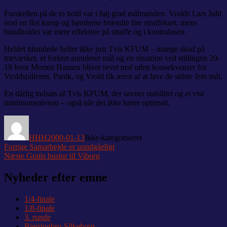
Forskellen på de to hold var i høj grad målmanden. Vrolds Lars Juhl
stod en flot kamp og bønderne brændte fire straffekast, mens
bundholdet var mere effektive på straffe og i kontrafasen.
Heldet tilsmilede heller ikke just Tvis KFUM – mange skud på
træværket, et forkert annuleret mål og en situation ved stillingen 20-
19 hvor Morten Hansen bliver revet ned uden konsekvenser for
Vroldspilleren. Panik, og Vrold fik æren af at lave de sidste fem mål.
En dårlig indsats af Tvis KFUM, der savner stabilitet og et vist
minimumsniveau – også når det ikke kører optimalt.
Forfatter
Udgivet
Kategorier
HHH
2000-01-13
Ikke-kategoriseret
Indlægsnavigation
Forrige
Forrige
Samarbejde er uundgåeligt
Næste
indlæg:
Næste
Gratis bustur til Viborg
indlæg:
Nyheder efter emne
1/4-finale
1/8-finale
3. runde
Bjerringbro-Silkeborg