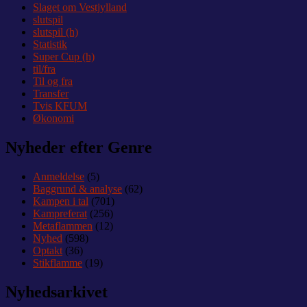
Slaget om Vestjylland
slutspil
slutspil (h)
Statistik
Super Cup (h)
til/fra
Til og fra
Transfer
Tvis KFUM
Økonomi
Nyheder efter Genre
Anmeldelse
(5)
Baggrund & analyse
(62)
Kampen i tal
(701)
Kampreferat
(256)
Metaflammen
(12)
Nyhed
(598)
Optakt
(36)
Stikflamme
(19)
Nyhedsarkivet