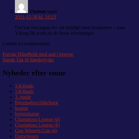
Thomas
siger:
2011-12-30 kl. 16:23
Der var vist ingen der var heldige med dommerne – men
Viborg fik trods alt de fleste udvisninger.
Lukket for kommentarer.
Indlægsnavigation
Forrige
Forrige
Håndbold med and i benene
Næste
indlæg:
Næste
Tak til Sønderjyske
indlæg:
Nyheder efter emne
1/4-finale
1/8-finale
3. runde
Bjerringbro-Silkeborg
bronze
bronzekamp
Champions League (d)
Champions League (h)
Cup Winners Cup (d)
Dameligaen