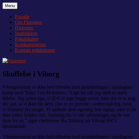
Videre
Menu
Flammen
Nyheder og debat om Team Tvis Holstebro
til
indhold
Forside
Om Flammen
Historien
Statistikken
Pokalskabet
Konkurrenterne
Kontakt redaktionen
Skuffelse i Viborg
Viborgenserne er ikke helt tilfredse med pointdelingen i onsdagens
kamp mod Team Tvis Holstebro. “Lige nu står jeg med en træls
følelse. Jeg synes sgu, vi lå til at tage begge point, men der er to ting,
der gør, at vi ikke får dem. Der er en periode i anden halvleg, hvor
vi brænder for meget. Vi spillede dem egentlig helt rigtigt, men vi fik
ikke puttet bolden ind. Samtidig fik vi otte udvisninger, og de var
dyre for os,” siger cheftræner Bo Tolstrup på Viborg HK’s
hjemmeside.
Viborgenserne er ikke helt tilfredse med pointdelingen i onsdagens