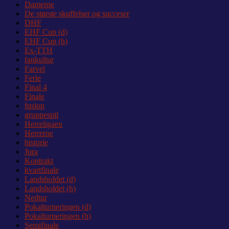
Damerne
De største skuffelser og succeser
DHF
EHF Cup (d)
EHF Cup (h)
Ex-TTH
fankultur
Farvel
Ferie
Final 4
Finale
fusion
gruppespil
Herreligaen
Herrerne
historie
Jura
Kontrakt
kvartfinale
Landsholdet (d)
Landsholdet (h)
Nedtur
Pokalturneringen (d)
Pokalturneringen (h)
Semifinale