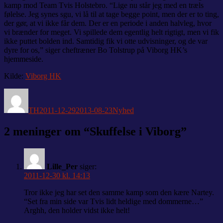
kamp mod Team Tvis Holstebro. “Lige nu står jeg med en træls
følelse. Jeg synes sgu, vi lå til at tage begge point, men der er to ting,
der gør, at vi ikke får dem. Der er en periode i anden halvleg, hvor
vi brænder for meget. Vi spillede dem egentlig helt rigtigt, men vi fik
ikke puttet bolden ind. Samtidig fik vi otte udvisninger, og de var
dyre for os,” siger cheftræner Bo Tolstrup på Viborg HK’s
hjemmeside.
Kilde:
Viborg HK
Forfatter
Udgivet
Kategorier
TH
2011-12-29
2013-08-23
Nyhed
2 meninger om “Skuffelse i Viborg”
Lille_Per
siger:
2011-12-30 kl. 14:13
Tror ikke jeg har set den samme kamp som den kære Nartey.
“Set fra min side var Tvis lidt heldige med dommerne…”
Arghh, den holder vidst ikke helt!