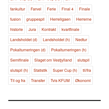
fankultur
Farvel
Ferie
Final 4
Finale
fusion
gruppespil
Herreligaen
Herrerne
historie
Jura
Kontrakt
kvartfinale
Landsholdet (d)
Landsholdet (h)
Nedtur
Pokalturneringen (d)
Pokalturneringen (h)
Semifinale
Slaget om Vestjylland
slutspil
slutspil (h)
Statistik
Super Cup (h)
til/fra
Til og fra
Transfer
Tvis KFUM
Økonomi