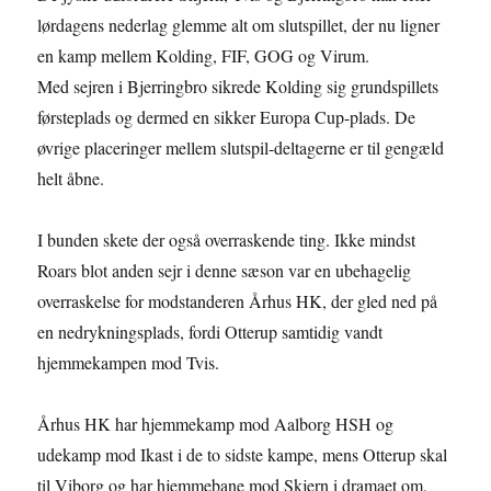
lørdagens nederlag glemme alt om slutspillet, der nu ligner
en kamp mellem Kolding, FIF, GOG og Virum.
Med sejren i Bjerringbro sikrede Kolding sig grundspillets
førsteplads og dermed en sikker Europa Cup-plads. De
øvrige placeringer mellem slutspil-deltagerne er til gengæld
helt åbne.
I bunden skete der også overraskende ting. Ikke mindst
Roars blot anden sejr i denne sæson var en ubehagelig
overraskelse for modstanderen Århus HK, der gled ned på
en nedrykningsplads, fordi Otterup samtidig vandt
hjemmekampen mod Tvis.
Århus HK har hjemmekamp mod Aalborg HSH og
udekamp mod Ikast i de to sidste kampe, mens Otterup skal
til Viborg og har hjemmebane mod Skjern i dramaet om,