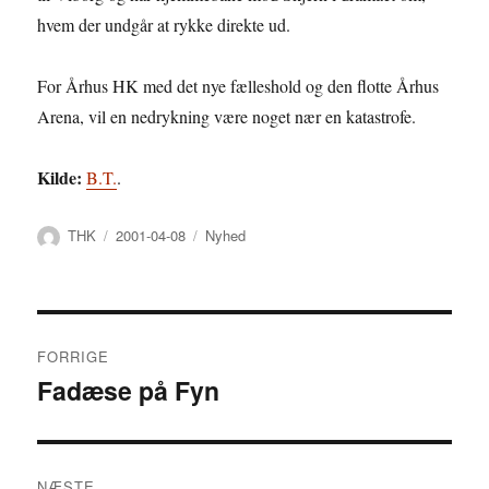
hvem der undgår at rykke direkte ud.
For Århus HK med det nye fælleshold og den flotte Århus
Arena, vil en nedrykning være noget nær en katastrofe.
Kilde:
B.T.
.
Forfatter
Udgivet
Kategorier
THK
2001-04-08
Nyhed
Indlægsnavigation
FORRIGE
Fadæse på Fyn
Forrige
indlæg:
NÆSTE