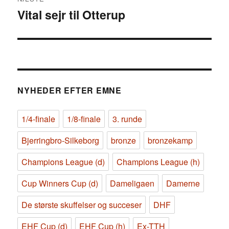
Vital sejr til Otterup
Næste
indlæg:
NYHEDER EFTER EMNE
1/4-finale
1/8-finale
3. runde
Bjerringbro-Silkeborg
bronze
bronzekamp
Champions League (d)
Champions League (h)
Cup Winners Cup (d)
Dameligaen
Damerne
De største skuffelser og succeser
DHF
EHF Cup (d)
EHF Cup (h)
Ex-TTH