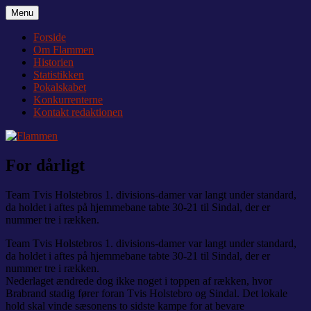
Videre
Menu
Flammen
Nyheder og debat om Team Tvis Holstebro
til
indhold
Forside
Om Flammen
Historien
Statistikken
Pokalskabet
Konkurrenterne
Kontakt redaktionen
For dårligt
Team Tvis Holstebros 1. divisions-damer var langt under standard,
da holdet i aftes på hjemmebane tabte 30-21 til Sindal, der er
nummer tre i rækken.
Team Tvis Holstebros 1. divisions-damer var langt under standard,
da holdet i aftes på hjemmebane tabte 30-21 til Sindal, der er
nummer tre i rækken.
Nederlaget ændrede dog ikke noget i toppen af rækken, hvor
Brabrand stadig fører foran Tvis Holstebro og Sindal. Det lokale
hold skal vinde sæsonens to sidste kampe for at bevare