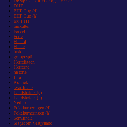
De største skuffelser og succeser
DHF
EHF Cup (d)
EHF Cup (h)
Ex-TTH
fankultur
Farvel
Ferie
Final 4
Finale
fusion
gruppespil
Herreligaen
Herrerne
historie
Jura
Kontrakt
kvartfinale
Landsholdet (d)
Landsholdet (h)
Nedtur
Pokalturneringen (d)
Pokalturneringen (h)
Semifinale
Slaget om Vestjylland