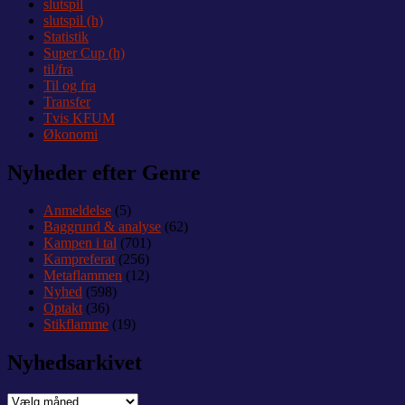
slutspil
slutspil (h)
Statistik
Super Cup (h)
til/fra
Til og fra
Transfer
Tvis KFUM
Økonomi
Nyheder efter Genre
Anmeldelse
(5)
Baggrund & analyse
(62)
Kampen i tal
(701)
Kampreferat
(256)
Metaflammen
(12)
Nyhed
(598)
Optakt
(36)
Stikflamme
(19)
Nyhedsarkivet
Nyhedsarkivet