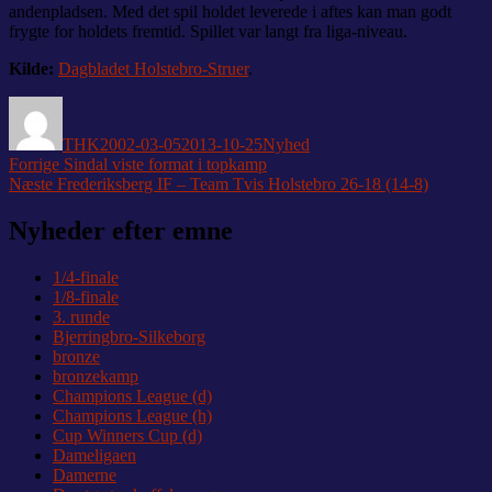
andenpladsen. Med det spil holdet leverede i aftes kan man godt
frygte for holdets fremtid. Spillet var langt fra liga-niveau.
Kilde:
Dagbladet Holstebro-Struer
.
Forfatter
Udgivet
Kategorier
THK
2002-03-05
2013-10-25
Nyhed
Indlægsnavigation
Forrige
Forrige
Sindal viste format i topkamp
Næste
indlæg:
Næste
Frederiksberg IF – Team Tvis Holstebro 26-18 (14-8)
indlæg:
Nyheder efter emne
1/4-finale
1/8-finale
3. runde
Bjerringbro-Silkeborg
bronze
bronzekamp
Champions League (d)
Champions League (h)
Cup Winners Cup (d)
Dameligaen
Damerne