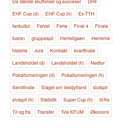
De største skuffelser og succeser
DHF
EHF Cup (d)
EHF Cup (h)
Ex-TTH
fankultur
Farvel
Ferie
Final 4
Finale
fusion
gruppespil
Herreligaen
Herrerne
historie
Jura
Kontrakt
kvartfinale
Landsholdet (d)
Landsholdet (h)
Nedtur
Pokalturneringen (d)
Pokalturneringen (h)
Semifinale
Slaget om Vestjylland
slutspil
slutspil (h)
Statistik
Super Cup (h)
til/fra
Til og fra
Transfer
Tvis KFUM
Økonomi