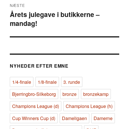
NÆSTE
Årets julegave i butikkerne –
Næste
mandag!
indlæg:
NYHEDER EFTER EMNE
1/4-finale
1/8-finale
3. runde
Bjerringbro-Silkeborg
bronze
bronzekamp
Champions League (d)
Champions League (h)
Cup Winners Cup (d)
Dameligaen
Damerne