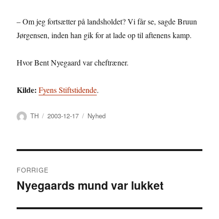
– Om jeg fortsætter på landsholdet? Vi får se, sagde Bruun
Jørgensen, inden han gik for at lade op til aftenens kamp.
Hvor Bent Nyegaard var cheftræner.
Kilde:
Fyens Stiftstidende
.
Forfatter
Udgivet
Kategorier
TH
2003-12-17
Nyhed
Indlægsnavigation
FORRIGE
Nyegaards mund var lukket
Forrige
indlæg: