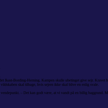
.
.
t Ikast-Bording-Herning. Kampen skulle ubetinget give sejr. Kravet bl
vildskaben skal tilbage, hvis sejren ikke skal blive en enlig svale.
 vendepunkt. – Det kan godt være, at vi vandt på en billig baggrund. Men 