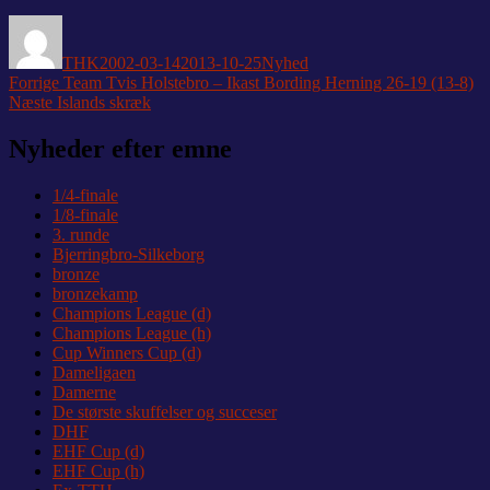
Forfatter
Udgivet
Kategorier
THK
2002-03-14
2013-10-25
Nyhed
Indlægsnavigation
Forrige
Forrige
Team Tvis Holstebro – Ikast Bording Herning 26-19 (13-8)
Næste
indlæg:
Næste
Islands skræk
indlæg:
Nyheder efter emne
1/4-finale
1/8-finale
3. runde
Bjerringbro-Silkeborg
bronze
bronzekamp
Champions League (d)
Champions League (h)
Cup Winners Cup (d)
Dameligaen
Damerne
De største skuffelser og succeser
DHF
EHF Cup (d)
EHF Cup (h)