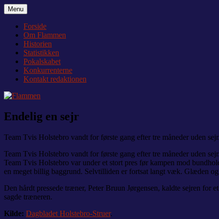
Videre
Menu
Flammen
Nyheder og debat om Team Tvis Holstebro
til
indhold
Forside
Om Flammen
Historien
Statistikken
Pokalskabet
Konkurrenterne
Kontakt redaktionen
Endelig en sejr
Team Tvis Holstebro vandt for første gang efter tre måneder uden sejr
Team Tvis Holstebro vandt for første gang efter tre måneder uden sejr
Team Tvis Holstebro var under et stort pres før kampen mod bundholde
en meget billig baggrund. Selvtilliden er fortsat langt væk. Glæden og 
Den hårdt pressede træner, Peter Bruun Jørgensen, kaldte sejren for et
sagde træneren.
Kilde:
Dagbladet Holstebro-Struer
.