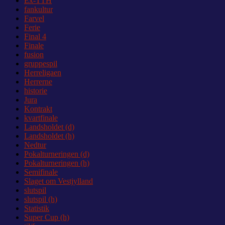
Ex-TTH
fankultur
Farvel
Ferie
Final 4
Finale
fusion
gruppespil
Herreligaen
Herrerne
historie
Jura
Kontrakt
kvartfinale
Landsholdet (d)
Landsholdet (h)
Nedtur
Pokalturneringen (d)
Pokalturneringen (h)
Semifinale
Slaget om Vestjylland
slutspil
slutspil (h)
Statistik
Super Cup (h)