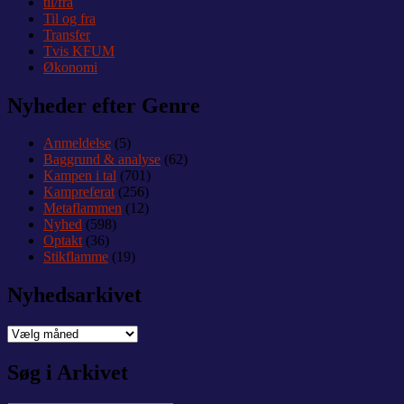
til/fra
Til og fra
Transfer
Tvis KFUM
Økonomi
Nyheder efter Genre
Anmeldelse
(5)
Baggrund & analyse
(62)
Kampen i tal
(701)
Kampreferat
(256)
Metaflammen
(12)
Nyhed
(598)
Optakt
(36)
Stikflamme
(19)
Nyhedsarkivet
Nyhedsarkivet
Søg i Arkivet