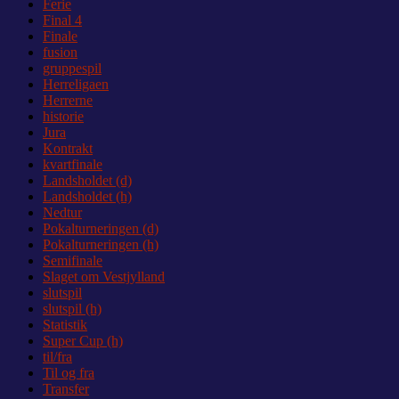
Ferie
Final 4
Finale
fusion
gruppespil
Herreligaen
Herrerne
historie
Jura
Kontrakt
kvartfinale
Landsholdet (d)
Landsholdet (h)
Nedtur
Pokalturneringen (d)
Pokalturneringen (h)
Semifinale
Slaget om Vestjylland
slutspil
slutspil (h)
Statistik
Super Cup (h)
til/fra
Til og fra
Transfer