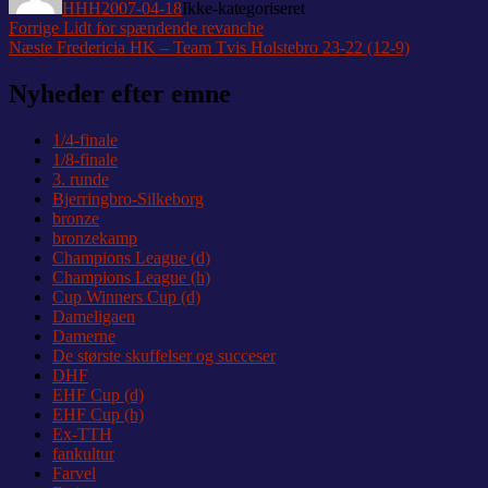
HHH
2007-04-18
Ikke-kategoriseret
Indlægsnavigation
Forrige
Forrige
Lidt for spændende revanche
Næste
indlæg:
Næste
Fredericia HK – Team Tvis Holstebro 23-22 (12-9)
indlæg:
Nyheder efter emne
1/4-finale
1/8-finale
3. runde
Bjerringbro-Silkeborg
bronze
bronzekamp
Champions League (d)
Champions League (h)
Cup Winners Cup (d)
Dameligaen
Damerne
De største skuffelser og succeser
DHF
EHF Cup (d)
EHF Cup (h)
Ex-TTH
fankultur
Farvel