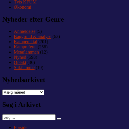
Tvis KFUM
Økonomi
Nyheder efter Genre
Anmeldelse
(5)
Baggrund & analyse
(62)
Kampen i tal
(701)
Kampreferat
(256)
Metaflammen
(12)
Nyhed
(598)
Optakt
(36)
Stikflamme
(19)
Nyhedsarkivet
Nyhedsarkivet
Søg i Arkivet
Søg
Søg
efter:
Forside