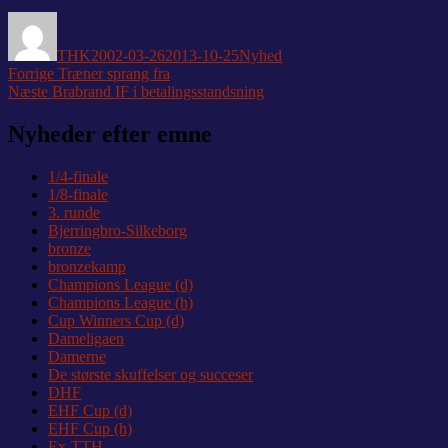
Forfatter
Udgivet
Kategorier
THK
2002-03-26
2013-10-25
Nyhed
Indlægsnavigation
Forrige
Forrige
Træner sprang fra
Næste
indlæg:
Næste
Brabrand IF i betalingsstandsning
indlæg:
Nyheder efter emne
1/4-finale
1/8-finale
3. runde
Bjerringbro-Silkeborg
bronze
bronzekamp
Champions League (d)
Champions League (h)
Cup Winners Cup (d)
Dameligaen
Damerne
De største skuffelser og succeser
DHF
EHF Cup (d)
EHF Cup (h)
Ex-TTH