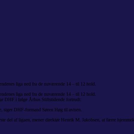
ndenes liga ned fra de nuværende 14 – til 12 hold.
ndenes liga ned fra de nuværende 14 – til 12 hold.
ar DHF i følge Århus Stiftstidende fortrudt:
ne, siger DHF-formand Søren Høg til avisen.
derste del af ligaen, mener direktør Henrik M. Jakobsen, at færre hjemm