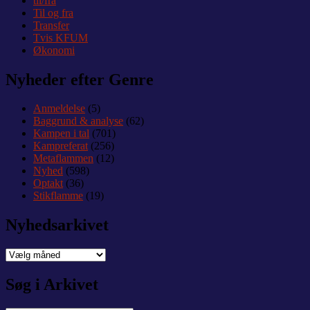
til/fra
Til og fra
Transfer
Tvis KFUM
Økonomi
Nyheder efter Genre
Anmeldelse
(5)
Baggrund & analyse
(62)
Kampen i tal
(701)
Kampreferat
(256)
Metaflammen
(12)
Nyhed
(598)
Optakt
(36)
Stikflamme
(19)
Nyhedsarkivet
Nyhedsarkivet
Søg i Arkivet