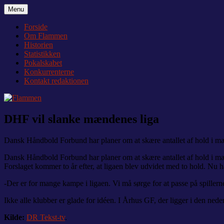
Videre
Menu
Flammen
Nyheder og debat om Team Tvis Holstebro
til
indhold
Forside
Om Flammen
Historien
Statistikken
Pokalskabet
Konkurrenterne
Kontakt redaktionen
DHF vil slanke mændenes liga
Dansk Håndbold Forbund har planer om at skære antallet af hold i mæ
Dansk Håndbold Forbund har planer om at skære antallet af hold i mæ
Forslaget kommer to år efter, at ligaen blev udvidet med to hold. Nu h
-Der er for mange kampe i ligaen. Vi må sørge for at passe på spiller
Ikke alle klubber er glade for idéen. I Århus GF, der ligger i den ne
Kilde:
DR Tekst-tv
.