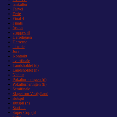
fankultur
Farvel
Ferie
Final 4
Finale
fusion
gruppespil
Herreligaen
Herrerne
historie
Jura
Kontrakt
kvartfinale
Landsholdet (d)
Landsholdet (h)
Nedtur
Pokalturneringen (d)
Pokalturneringen (h)
Semifinale
Slaget om Vestjylland
slutspil
slutspil (h)
Statistik
Super Cup (h)