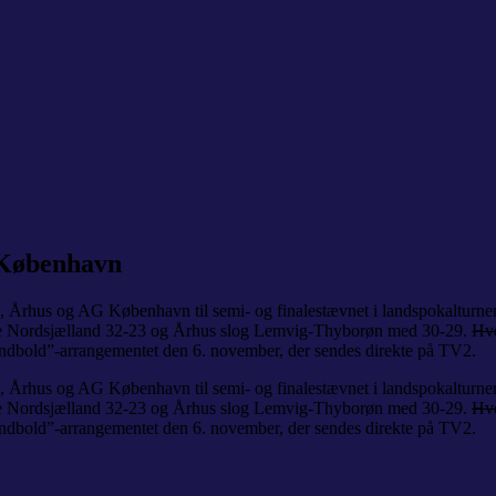
 København
rn, Århus og AG København til semi- og finalestævnet i landspokaltu
rede Nordsjælland 32-23 og Århus slog Lemvig-Thyborøn med 30-29.
Hve
Håndbold”-arrangementet den 6. november, der sendes direkte på TV2.
rn, Århus og AG København til semi- og finalestævnet i landspokaltu
rede Nordsjælland 32-23 og Århus slog Lemvig-Thyborøn med 30-29.
Hve
Håndbold”-arrangementet den 6. november, der sendes direkte på TV2.