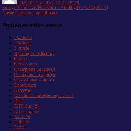
TH
2010-10-24
2010-12-21
Nyhed
Indlægsnavigation
Forrige
Forrige
Team Tvis Holstebro – Kolding IF 33-32 (16-17)
Næste
indlæg:
Næste
Damerne i pokalfinalen
indlæg:
Nyheder efter emne
1/4-finale
1/8-finale
3. runde
Bjerringbro-Silkeborg
bronze
bronzekamp
Champions League (d)
Champions League (h)
Cup Winners Cup (d)
Dameligaen
Damerne
De største skuffelser og succeser
DHF
EHF Cup (d)
EHF Cup (h)
Ex-TTH
fankultur
Farvel