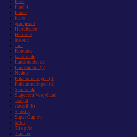
Ferie
Final 4
Finale
fusion
gruppespil
Herreligaen
Herrerne
historie
Jura
Kontrakt
kvartfinale
Landsholdet (d)
Landsholdet (h)
Nedtur
Pokalturneringen (d)
Pokalturneringen (h)
Semifinale
Slaget om Vestjylland
slutspil
slutspil (h)
Statistik
Super Cup (h)
til/fra
Til og fra
Transfer