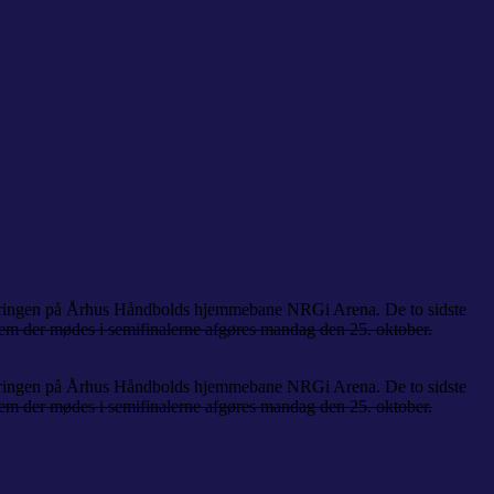
rneringen på Århus Håndbolds hjemmebane NRGi Arena. De to sidste
m der mødes i semifinalerne afgøres mandag den 25. oktober.
rneringen på Århus Håndbolds hjemmebane NRGi Arena. De to sidste
m der mødes i semifinalerne afgøres mandag den 25. oktober.