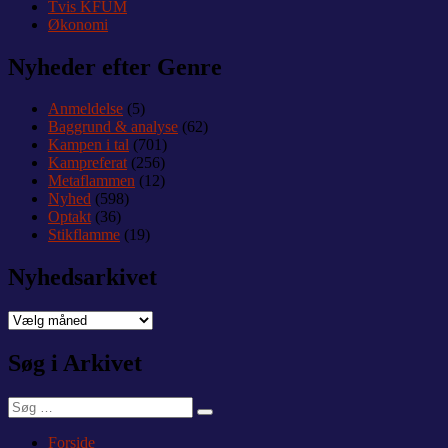
Tvis KFUM
Økonomi
Nyheder efter Genre
Anmeldelse
(5)
Baggrund & analyse
(62)
Kampen i tal
(701)
Kampreferat
(256)
Metaflammen
(12)
Nyhed
(598)
Optakt
(36)
Stikflamme
(19)
Nyhedsarkivet
Nyhedsarkivet
Søg i Arkivet
Søg
Søg
efter:
Forside