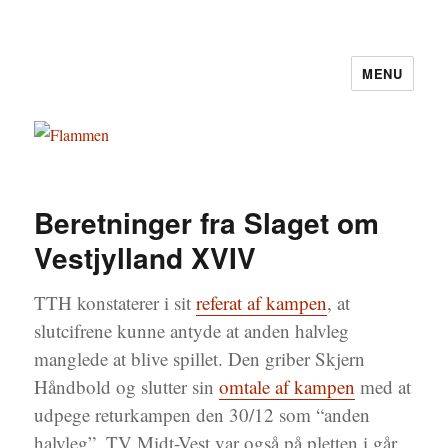
MENU
Flammen
Beretninger fra Slaget om
Vestjylland XVIV
TTH konstaterer i sit
referat af kampen
, at
slutcifrene kunne antyde at anden halvleg
manglede at blive spillet. Den griber Skjern
Håndbold og slutter sin
omtale af kampen
med at
udpege returkampen den 30/12 som “anden
halvleg”. TV Midt-Vest var også på pletten i går