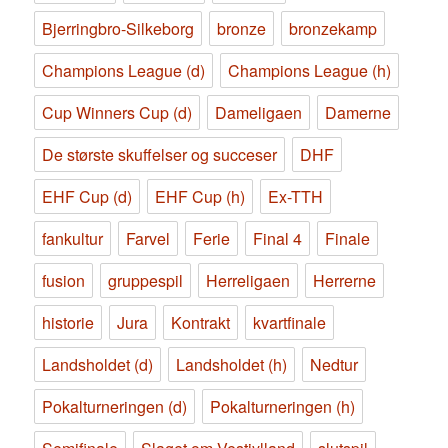
Bjerringbro-Silkeborg
bronze
bronzekamp
Champions League (d)
Champions League (h)
Cup Winners Cup (d)
Dameligaen
Damerne
De største skuffelser og succeser
DHF
EHF Cup (d)
EHF Cup (h)
Ex-TTH
fankultur
Farvel
Ferie
Final 4
Finale
fusion
gruppespil
Herreligaen
Herrerne
historie
Jura
Kontrakt
kvartfinale
Landsholdet (d)
Landsholdet (h)
Nedtur
Pokalturneringen (d)
Pokalturneringen (h)