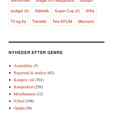
Semifinale
Slaget om Vestjylland
slutspil
slutspil (h)
Statistik
Super Cup (h)
til/fra
Til og fra
Transfer
Tvis KFUM
Økonomi
NYHEDER EFTER GENRE
Anmeldelse
(5)
Baggrund & analyse
(62)
Kampen i tal
(701)
Kampreferat
(256)
Metaflammen
(12)
Nyhed
(598)
Optakt
(36)