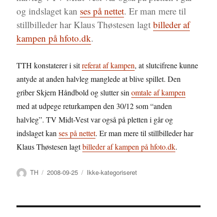
og indslaget kan
ses på nettet
. Er man mere til
stillbilleder har Klaus Thøstesen lagt
billeder af
kampen på hfoto.dk
.
TTH konstaterer i sit
referat af kampen
, at slutcifrene kunne
antyde at anden halvleg manglede at blive spillet. Den
griber Skjern Håndbold og slutter sin
omtale af kampen
med at udpege returkampen den 30/12 som “anden
halvleg”. TV Midt-Vest var også på pletten i går og
indslaget kan
ses på nettet
. Er man mere til stillbilleder har
Klaus Thøstesen lagt
billeder af kampen på hfoto.dk
.
Forfatter
Udgivet
Kategorier
TH
2008-09-25
Ikke-kategoriseret
Indlægsnavigation