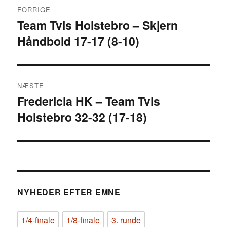
FORRIGE
Team Tvis Holstebro – Skjern
Forrige
Håndbold 17-17 (8-10)
indlæg:
NÆSTE
Fredericia HK – Team Tvis
Næste
Holstebro 32-32 (17-18)
indlæg:
NYHEDER EFTER EMNE
1/4-finale
1/8-finale
3. runde