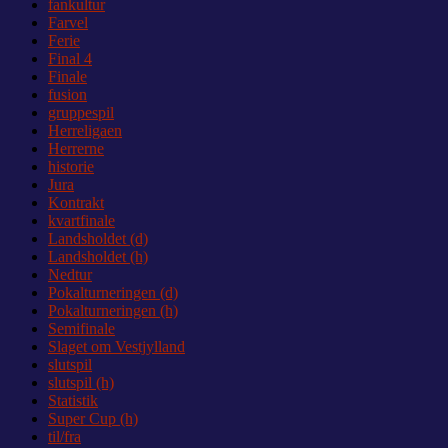
fankultur
Farvel
Ferie
Final 4
Finale
fusion
gruppespil
Herreligaen
Herrerne
historie
Jura
Kontrakt
kvartfinale
Landsholdet (d)
Landsholdet (h)
Nedtur
Pokalturneringen (d)
Pokalturneringen (h)
Semifinale
Slaget om Vestjylland
slutspil
slutspil (h)
Statistik
Super Cup (h)
til/fra