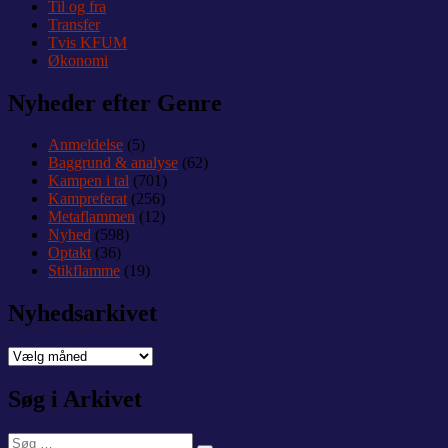
Til og fra
Transfer
Tvis KFUM
Økonomi
Nyheder efter Genre
Anmeldelse
(5)
Baggrund & analyse
(62)
Kampen i tal
(701)
Kampreferat
(256)
Metaflammen
(12)
Nyhed
(598)
Optakt
(36)
Stikflamme
(19)
Nyhedsarkivet
Nyhedsarkivet
Søg i Arkivet
Søg