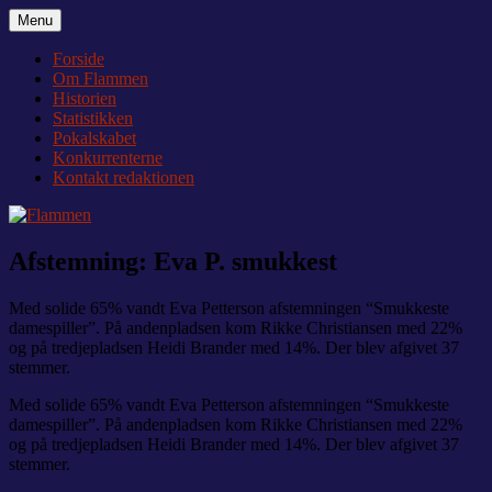
Videre
Menu
Flammen
Nyheder og debat om Team Tvis Holstebro
til
indhold
Forside
Om Flammen
Historien
Statistikken
Pokalskabet
Konkurrenterne
Kontakt redaktionen
Afstemning: Eva P. smukkest
Med solide 65% vandt Eva Petterson afstemningen “Smukkeste
damespiller”. På andenpladsen kom Rikke Christiansen med 22%
og på tredjepladsen Heidi Brander med 14%. Der blev afgivet 37
stemmer.
Med solide 65% vandt Eva Petterson afstemningen “Smukkeste
damespiller”. På andenpladsen kom Rikke Christiansen med 22%
og på tredjepladsen Heidi Brander med 14%. Der blev afgivet 37
stemmer.