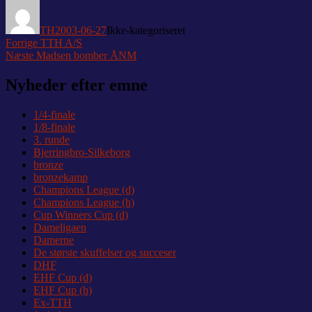
Forfatter
Udgivet
Kategorier
TH
2003-06-27
Ikke-kategoriseret
Indlægsnavigation
Forrige
Forrige
TTH A/S
Næste
indlæg:
Næste
Madsen bomber ÅNM
indlæg:
Nyheder efter emne
1/4-finale
1/8-finale
3. runde
Bjerringbro-Silkeborg
bronze
bronzekamp
Champions League (d)
Champions League (h)
Cup Winners Cup (d)
Dameligaen
Damerne
De største skuffelser og succeser
DHF
EHF Cup (d)
EHF Cup (h)
Ex-TTH