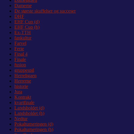
Dameligaen
Damerne
De største skuffelser og succeser
DHF
EHF Cup (d)
EHF Cup (h)
Ex-TTH
fankultur
Farvel
Ferie
Final 4
Finale
fusion
gruppespil
Herreligaen
Herrerne
historie
Jura
Kontrakt
kvartfinale
Landsholdet (d)
Landsholdet (h)
Nedtur
Pokalturneringen (d)
Pokalturneringen (h)