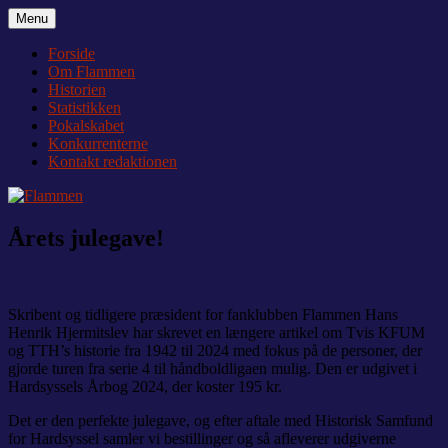
Videre
Menu
Flammen
Nyheder og debat om Team Tvis Holstebro
til
indhold
Forside
Om Flammen
Historien
Statistikken
Pokalskabet
Konkurrenterne
Kontakt redaktionen
Årets julegave!
Skribent og tidligere præsident for fanklubben Flammen Hans
Henrik Hjermitslev har skrevet en længere artikel om Tvis KFUM
og TTH’s historie fra 1942 til 2024 med fokus på de personer, der
gjorde turen fra serie 4 til håndboldligaen mulig. Den er udgivet i
Hardsyssels Årbog 2024, der koster 195 kr.
Det er den perfekte julegave, og efter aftale med Historisk Samfund
for Hardsyssel samler vi bestillinger og så afleverer udgiverne