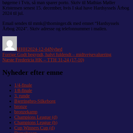
bøgerne i Tvis, så man sparer porto. Skriv til Mathias Møller
Kristensen senest 15. december, hvis I skal have Hardsyssels Årbog
2024 til jul.
Email sendes til mmk@thorninger.dk med emnet “Hardsyssels
Årbog 2024”. Skriv adresse og telefonnummer i mailen.
Forfatter
Udgivet
Kategorier
HHH
2024-12-04
Nyhed
Indlægsnavigation
Forrige
Forrige
Godt begyndt, halvt fuldendt – midtvejsevaluering
Næste
indlæg:
Næste
Fredericia HK – TTH 31-24 (17-10)
indlæg:
Nyheder efter emne
1/4-finale
1/8-finale
3. runde
Bjerringbro-Silkeborg
bronze
bronzekamp
Champions League (d)
Champions League (h)
Cup Winners Cup (d)