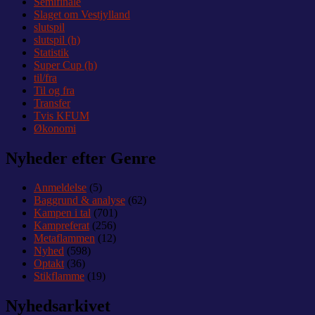
Semifinale
Slaget om Vestjylland
slutspil
slutspil (h)
Statistik
Super Cup (h)
til/fra
Til og fra
Transfer
Tvis KFUM
Økonomi
Nyheder efter Genre
Anmeldelse
(5)
Baggrund & analyse
(62)
Kampen i tal
(701)
Kampreferat
(256)
Metaflammen
(12)
Nyhed
(598)
Optakt
(36)
Stikflamme
(19)
Nyhedsarkivet