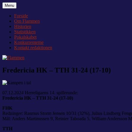
Videre
Menu
Flammen
Nyheder og debat om Team Tvis Holstebro
til
indhold
Forside
Om Flammen
Historien
Statistikken
Pokalskabet
Konkurrenterne
Kontakt redaktionen
Fredericia HK – TTH 31-24 (17-10)
07.12.2024 Herreligaens 14. spillerunde:
Fredericia HK – TTH 31-24 (17-10)
FHK
Redninger: Rasmus Storm Jensen 10/31 (32%), Julius Lindberg Fenge
Mål: Anders Martinussen 9, Reinier Taboada 5, William Andersson Mo
TTH