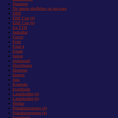
Damerne
De største skuffelser og succeser
DHF
EHF Cup (d)
EHF Cup (h)
Ex-TTH
fankultur
Farvel
Ferie
Final 4
Finale
fusion
gruppespil
Herreligaen
Herrerne
historie
Jura
Kontrakt
kvartfinale
Landsholdet (d)
Landsholdet (h)
Nedtur
Pokalturneringen (d)
Pokalturneringen (h)
Semifinale