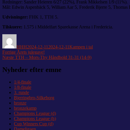
Redninger: Sander Heieren 6/27 (22%), Frank Mikkelsen 1/9 (11%).
Mål: Edwin Aspenbäck 5, William Aar 5, Frederik Bjerre 5, Thomas
Udvisninger:
FHK 1, TTH 5.
Tilskuere:
1.575 i Middelfart Sparekasse Arena i Fredericia.
Forfatter
Udgivet
Kategorier
HHH
2024-12-11
2024-12-11
Kampen i tal
Indlægsnavigation
Forrige
Forrige
Årets julegave!
Næste
indlæg:
Næste
TTH – Mors-Thy Håndbold 31-31 (14-9)
indlæg:
Nyheder efter emne
1/4-finale
1/8-finale
3. runde
Bjerringbro-Silkeborg
bronze
bronzekamp
Champions League (d)
Champions League (h)
Cup Winners Cup (d)
Dameligaen