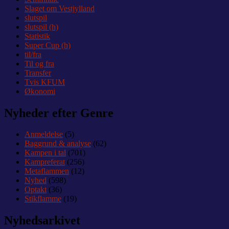
Slaget om Vestjylland
slutspil
slutspil (h)
Statistik
Super Cup (h)
til/fra
Til og fra
Transfer
Tvis KFUM
Økonomi
Nyheder efter Genre
Anmeldelse
(5)
Baggrund & analyse
(62)
Kampen i tal
(701)
Kampreferat
(256)
Metaflammen
(12)
Nyhed
(598)
Optakt
(36)
Stikflamme
(19)
Nyhedsarkivet