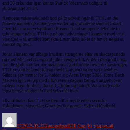
end 30 sekunder igen kunne Patrick Wiesmach udligne til
slutresultatet 34-34.
Kampens sidste sekunder bød på to udvisninger til TTH, en del
palaver mellem de rumænske værter og dommerne samt et frikast
efter tid, som en velspillende Rasmus Lind snuppede. Med de to
udvisninger nåede TTH op på otte udvisninger i kampen mod tre til
værterne – så umiddelbart skulle man ikke tro at de havde noget at
brokke sig over.
Jonas Hansen var tilbage imellem stængerne efter en skadesperiode
og med Michael Damgaard ude i længere tid, er der i den grad brug
for alle gode kræfter når metallerne skal fordeles over de næste uger.
TTH er som bekendt fortsat med i kampen om tre sæt medaljer.
Således gav træner for 2.-holdet, og Årets Drage 2004, Rene Bach
Madsen igen et nap med i forsvaret i dagens kamp. I angrebet var
målene pænt fordelt – Jonas Larholm og Patrick Wiesmach delte
topscorerværdigheden med seks mål hver.
I kvartfinalen kan TTH se frem til at møde enten svenske
Eskildstuna, slovenske Gorenje eller grønne Skjern Håndbold.
Forfatter
Udgivet
Kategorier
Tags
TH
2015-03-22
Kampreferat
EHF Cup (h)
,
gruppespil
,