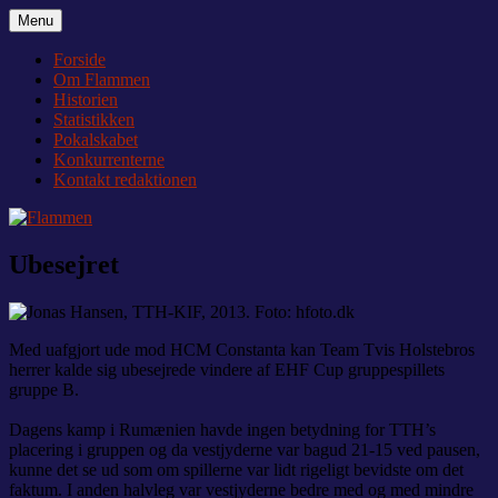
Videre
Menu
Flammen
Nyheder og debat om Team Tvis Holstebro
til
indhold
Forside
Om Flammen
Historien
Statistikken
Pokalskabet
Konkurrenterne
Kontakt redaktionen
Ubesejret
Med uafgjort ude mod HCM Constanta kan Team Tvis Holstebros
herrer kalde sig ubesejrede vindere af EHF Cup gruppespillets
gruppe B.
Dagens kamp i Rumænien havde ingen betydning for TTH’s
placering i gruppen og da vestjyderne var bagud 21-15 ved pausen,
kunne det se ud som om spillerne var lidt rigeligt bevidste om det
faktum. I anden halvleg var vestjyderne bedre med og med mindre