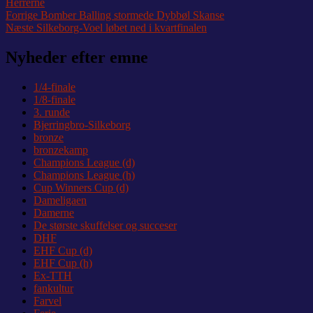
Herrerne
Indlægsnavigation
Forrige
Forrige
Bomber Balling stormede Dybbøl Skanse
Næste
indlæg:
Næste
Silkeborg-Voel løbet ned i kvartfinalen
indlæg:
Nyheder efter emne
1/4-finale
1/8-finale
3. runde
Bjerringbro-Silkeborg
bronze
bronzekamp
Champions League (d)
Champions League (h)
Cup Winners Cup (d)
Dameligaen
Damerne
De største skuffelser og succeser
DHF
EHF Cup (d)
EHF Cup (h)
Ex-TTH
fankultur
Farvel