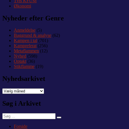
Tvis KFUM
Økonomi
Nyheder efter Genre
Anmeldelse
(5)
Baggrund & analyse
(62)
Kampen i tal
(701)
Kampreferat
(256)
Metaflammen
(12)
Nyhed
(598)
Optakt
(36)
Stikflamme
(19)
Nyhedsarkivet
Nyhedsarkivet
Søg i Arkivet
Søg
Søg
efter:
Forside