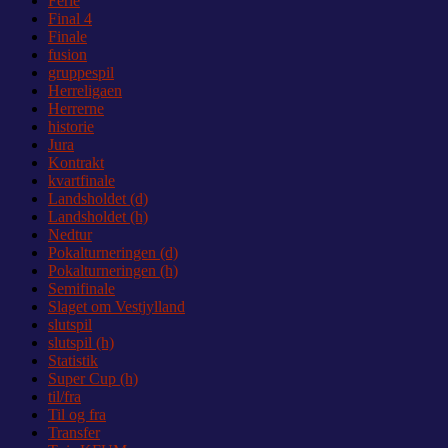
Ferie
Final 4
Finale
fusion
gruppespil
Herreligaen
Herrerne
historie
Jura
Kontrakt
kvartfinale
Landsholdet (d)
Landsholdet (h)
Nedtur
Pokalturneringen (d)
Pokalturneringen (h)
Semifinale
Slaget om Vestjylland
slutspil
slutspil (h)
Statistik
Super Cup (h)
til/fra
Til og fra
Transfer