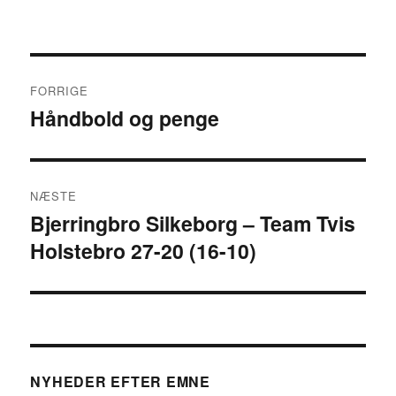
Indlægsnavigation
FORRIGE
Håndbold og penge
Forrige
indlæg:
NÆSTE
Bjerringbro Silkeborg – Team Tvis
Næste
Holstebro 27-20 (16-10)
indlæg:
NYHEDER EFTER EMNE