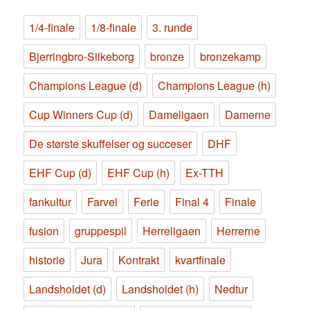
1/4-finale
1/8-finale
3. runde
Bjerringbro-Silkeborg
bronze
bronzekamp
Champions League (d)
Champions League (h)
Cup Winners Cup (d)
Dameligaen
Damerne
De største skuffelser og succeser
DHF
EHF Cup (d)
EHF Cup (h)
Ex-TTH
fankultur
Farvel
Ferie
Final 4
Finale
fusion
gruppespil
Herreligaen
Herrerne
historie
Jura
Kontrakt
kvartfinale
Landsholdet (d)
Landsholdet (h)
Nedtur