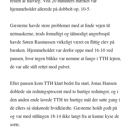
resten af halvleg. Ved 20 minutters mærket var
hjemmeholdet allerede på dobbelt op, 10-5.
Gæsterne havde store problemer med at finde vejen til
netmaskerne, trods fornuftigt og tålmodigt angrebsspil
havde Søren Rasmussen virkeligt været en flittig elev på
bænken. Hjemmeholdet var derfor oppe med 16-10 ved
pausen, hvor ingen blikke var nemme at fange i TTH lejren,
de var alle stift rettet mod gulvet.
Efter pausen kom TTH klart bedst fra start, Jonas Hansen
doblede sin redningsprocent med to hurtige redninger, og i
den anden ende lavede TTH tre hurtige mål der satte gang i
de ellers så slukørede hvidklædte. Gæsterne holdt godt på
og var med stillingen 18-14 ikke langt fra at kunne kyse de
sorte.