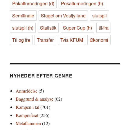
Pokalturneringen (d)
Pokalturneringen (h)
Semifinale
Slaget om Vestjylland
slutspil
slutspil (h)
Statistik
Super Cup (h)
til/fra
Til og fra
Transfer
Tvis KFUM
Økonomi
NYHEDER EFTER GENRE
Anmeldelse
(5)
Baggrund & analyse
(62)
Kampen i tal
(701)
Kampreferat
(256)
Metaflammen
(12)