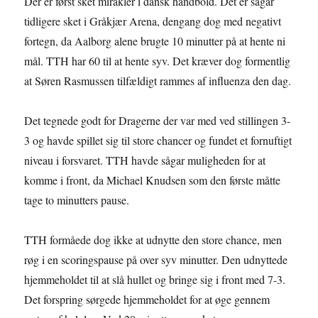
Der er først sket mirakler i dansk håndbold. Det er sågar
tidligere sket i Gråkjær Arena, dengang dog med negativt
fortegn, da Aalborg alene brugte 10 minutter på at hente ni
mål. TTH har 60 til at hente syv. Det kræver dog formentlig
at Søren Rasmussen tilfældigt rammes af influenza den dag.
Det tegnede godt for Dragerne der var med ved stillingen 3-
3 og havde spillet sig til store chancer og fundet et fornuftigt
niveau i forsvaret. TTH havde sågar muligheden for at
komme i front, da Michael Knudsen som den første måtte
tage to minutters pause.
TTH formåede dog ikke at udnytte den store chance, men
røg i en scoringspause på over syv minutter. Den udnyttede
hjemmeholdet til at slå hullet og bringe sig i front med 7-3.
Det forspring sørgede hjemmeholdet for at øge gennem