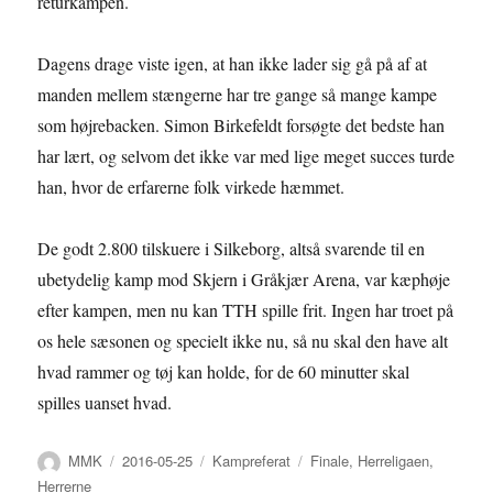
returkampen.
Dagens drage viste igen, at han ikke lader sig gå på af at
manden mellem stængerne har tre gange så mange kampe
som højrebacken. Simon Birkefeldt forsøgte det bedste han
har lært, og selvom det ikke var med lige meget succes turde
han, hvor de erfarerne folk virkede hæmmet.
De godt 2.800 tilskuere i Silkeborg, altså svarende til en
ubetydelig kamp mod Skjern i Gråkjær Arena, var kæphøje
efter kampen, men nu kan TTH spille frit. Ingen har troet på
os hele sæsonen og specielt ikke nu, så nu skal den have alt
hvad rammer og tøj kan holde, for de 60 minutter skal
spilles uanset hvad.
Forfatter
Udgivet
Kategorier
Tags
MMK
2016-05-25
Kampreferat
Finale
,
Herreligaen
,
Herrerne