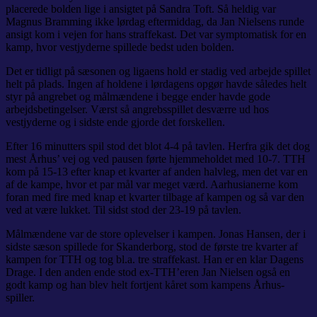
placerede bolden lige i ansigtet på Sandra Toft. Så heldig var
Magnus Bramming ikke lørdag eftermiddag, da Jan Nielsens runde
ansigt kom i vejen for hans straffekast. Det var symptomatisk for en
kamp, hvor vestjyderne spillede bedst uden bolden.
Det er tidligt på sæsonen og ligaens hold er stadig ved arbejde spillet
helt på plads. Ingen af holdene i lørdagens opgør havde således helt
styr på angrebet og målmændene i begge ender havde gode
arbejdsbetingelser. Værst så angrebsspillet desværre ud hos
vestjyderne og i sidste ende gjorde det forskellen.
Efter 16 minutters spil stod det blot 4-4 på tavlen. Herfra gik det dog
mest Århus’ vej og ved pausen førte hjemmeholdet med 10-7. TTH
kom på 15-13 efter knap et kvarter af anden halvleg, men det var en
af de kampe, hvor et par mål var meget værd. Aarhusianerne kom
foran med fire med knap et kvarter tilbage af kampen og så var den
ved at være lukket. Til sidst stod der 23-19 på tavlen.
Målmændene var de store oplevelser i kampen. Jonas Hansen, der i
sidste sæson spillede for Skanderborg, stod de første tre kvarter af
kampen for TTH og tog bl.a. tre straffekast. Han er en klar Dagens
Drage. I den anden ende stod ex-TTH’eren Jan Nielsen også en
godt kamp og han blev helt fortjent kåret som kampens Århus-
spiller.