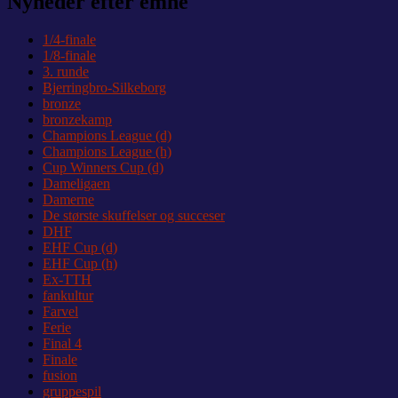
Nyheder efter emne
1/4-finale
1/8-finale
3. runde
Bjerringbro-Silkeborg
bronze
bronzekamp
Champions League (d)
Champions League (h)
Cup Winners Cup (d)
Dameligaen
Damerne
De største skuffelser og succeser
DHF
EHF Cup (d)
EHF Cup (h)
Ex-TTH
fankultur
Farvel
Ferie
Final 4
Finale
fusion
gruppespil