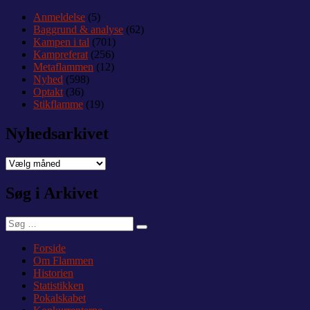
Anmeldelse
(5)
Baggrund & analyse
(62)
Kampen i tal
(701)
Kampreferat
(256)
Metaflammen
(12)
Nyhed
(598)
Optakt
(36)
Stikflamme
(19)
Nyhedsarkivet
Nyhedsarkivet
Søg i Arkivet
Søg
Søg
efter:
Forside
Om Flammen
Historien
Statistikken
Pokalskabet