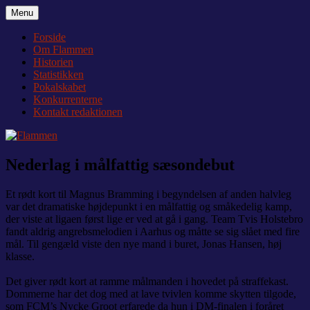
Videre
Menu
Flammen
Nyheder og debat om Team Tvis Holstebro
til
indhold
Forside
Om Flammen
Historien
Statistikken
Pokalskabet
Konkurrenterne
Kontakt redaktionen
Nederlag i målfattig sæsondebut
Et rødt kort til Magnus Bramming i begyndelsen af anden halvleg
var det dramatiske højdepunkt i en målfattig og småkedelig kamp,
der viste at ligaen først lige er ved at gå i gang. Team Tvis Holstebro
fandt aldrig angrebsmelodien i Aarhus og måtte se sig slået med fire
mål. Til gengæld viste den nye mand i buret, Jonas Hansen, høj
klasse.
Det giver rødt kort at ramme målmanden i hovedet på straffekast.
Dommerne har det dog med at lave tvivlen komme skytten tilgode,
som FCM’s Nycke Groot erfarede da hun i DM-finalen i foråret