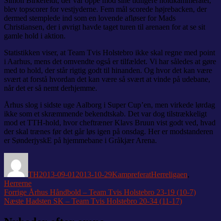
Simon Birkefeldt, der var oppe mod sine tidligere holdkammerater,
blev topscorer for vestjyderne. Fem mål scorede højrebacken, der
dermed stemplede ind som en lovende afløser for Mads
Christiansen, der i øvrigt havde taget turen til arenaen for at se sit
gamle hold i aktion.
Statistikken viser, at Team Tvis Holstebro ikke skal regne med point
i Aarhus, mens det omvendte også er tilfældet. Vi har således at gøre
med to hold, der står rigtig godt til hinanden. Og hvor det kan være
svært at forstå hvordan det kan være så svært at vinde på udebane,
når det er så nemt derhjemme.
Århus slog i sidste uge Aalborg i Super Cup’en, men virkede lørdag
ikke som et skræmmende bekendtskab. Det var dog tilstrækkeligt
mod et TTH-hold, hvor cheftræner Klavs Bruun vist godt ved, hvad
der skal trænes før det går løs igen på onsdag. Her er modstanderen
er SønderjyskE på hjemmebane i Gråkjær Arena.
Forfatter
Udgivet
Kategorier
Tags
TH
2013-09-01
2013-10-29
Kampreferat
Herreligaen
,
Herrerne
Indlægsnavigation
Forrige
Forrige
Århus Håndbold – Team Tvis Holstebro 23-19 (10-7)
Næste
indlæg:
Næste
Hadsten SK – Team Tvis Holstebro 20-34 (11-17)
indlæg: