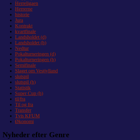
Herreligaen
Herrerne
historie
Jura
Kontrakt
kvartfinale
Landsholdet (d)
Landsholdet (h)
Nedtur
Pokalturneringen (d)
Pokalturneringen (h)
Semifinale
Slaget om Vestjylland
slutspil
slutspil (h)
Statistik
Super Cup (h)
til/fra
Til og fra
Transfer
Tvis KFUM
Økonomi
Nyheder efter Genre