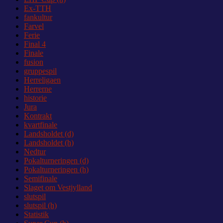
Ex-TTH
fankultur
Farvel
Ferie
Final 4
Finale
fusion
gruppespil
Herreligaen
Herrerne
historie
Jura
Kontrakt
kvartfinale
Landsholdet (d)
Landsholdet (h)
Nedtur
Pokalturneringen (d)
Pokalturneringen (h)
Semifinale
Slaget om Vestjylland
slutspil
slutspil (h)
Statistik