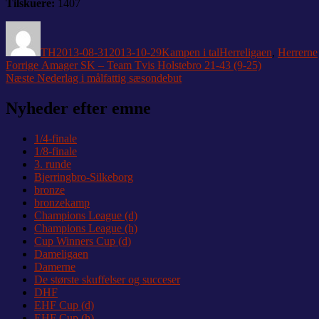
Tilskuere:
1407
Forfatter
Udgivet
Kategorier
Tags
TH
2013-08-31
2013-10-29
Kampen i tal
Herreligaen
,
Herrerne
Indlægsnavigation
Forrige
Forrige
Amager SK – Team Tvis Holstebro 21-43 (9-25)
Næste
indlæg:
Næste
Nederlag i målfattig sæsondebut
indlæg:
Nyheder efter emne
1/4-finale
1/8-finale
3. runde
Bjerringbro-Silkeborg
bronze
bronzekamp
Champions League (d)
Champions League (h)
Cup Winners Cup (d)
Dameligaen
Damerne
De største skuffelser og succeser
DHF
EHF Cup (d)
EHF Cup (h)