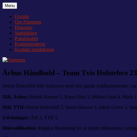
Videre
Menu
Flammen
Nyheder og debat om Team Tvis Holstebro
til
indhold
Forside
Om Flammen
Historien
Statistikken
Pokalskabet
Konkurrenterne
Kontakt redaktionen
Århus Håndbold – Team Tvis Holstebro 23-
Simon Birkefeldt blev topscorer mod sine gamle holdkammerater i sæ
Mål, Århus:
Henrik Hansen 5, Rune Ohm 5, Mikkel Saad 4, Mads Lin
Mål, TTH:
Simon Birkefeldt 5, Søren Hansen 3, Jakob Green 3, Sø
Udvisninger:
ÅH 3, TTH 5.
Diskvalifikation:
Magnus Bramming for at skyde målmanden i ansigtet