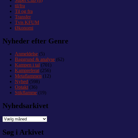
Super Cup (h)
til/fra
Til og fra
Transfer
Tvis KFUM
Økonomi
Nyheder efter Genre
Anmeldelse
(5)
Baggrund & analyse
(62)
Kampen i tal
(701)
Kampreferat
(256)
Metaflammen
(12)
Nyhed
(598)
Optakt
(36)
Stikflamme
(19)
Nyhedsarkivet
Nyhedsarkivet
Søg i Arkivet