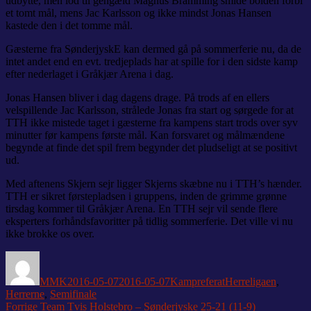
udbytte, men lod til gengæld Magnus Bramming smide bolden forbi
et tomt mål, mens Jac Karlsson og ikke mindst Jonas Hansen
kastede den i det tomme mål.
Gæsterne fra SønderjyskE kan dermed gå på sommerferie nu, da de
intet andet end en evt. tredjeplads har at spille for i den sidste kamp
efter nederlaget i Gråkjær Arena i dag.
Jonas Hansen bliver i dag dagens drage. På trods af en ellers
velspillende Jac Karlsson, strålede Jonas fra start og sørgede for at
TTH ikke mistede taget i gæsterne fra kampens start trods over syv
minutter før kampens første mål. Kan forsvaret og målmændene
begynde at finde det spil frem begynder det pludseligt at se positivt
ud.
Med aftenens Skjern sejr ligger Skjerns skæbne nu i TTH’s hænder.
TTH er sikret førstepladsen i gruppens, inden de grimme grønne
tirsdag kommer til Gråkjær Arena. En TTH sejr vil sende flere
eksperters forhåndsfavoritter på tidlig sommerferie. Det ville vi nu
ikke brokke os over.
Forfatter
Udgivet
Kategorier
Tags
MMK
2016-05-07
2016-05-07
Kampreferat
Herreligaen
,
Herrerne
,
Semifinale
Indlægsnavigation
Forrige
Forrige
Team Tvis Holstebro – Sønderjyske 25-21 (11-9)