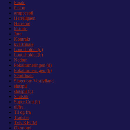
Finale
fusion
gruppespil
Herreligaen
Herrerne
historie
Jura
Kontrakt
kvartfinale
Landsholdet (d)
Landsholdet (h)
Nedtur
Pokalturneringen (d)
Pokalturneringen (h)
Semifinale
Slaget om Vestjylland
slutspil
slutspil (h)
Statistik
Super Cup (h)
til/fra
Til og fra
Transfer
Tvis KFUM
Økonomi