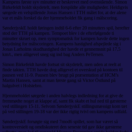
Kampens første syv minutter er beskrevet med ovenstående. Simon
Birkefeldt holdt skydetelt, men forspildte alle muligheder. Heldigvis
sørgede en velspillende Jonas Hansen i TTH målet for, at der alene
var et måls forskel da der hjemmeholdet fik gang i målscoring.
SønderjyskE holdt føringen indtil 6-6 efter 20 minutters spil, herefter
stod der TTH på kampen. Tempoet blev i de efterfølgende ti
minutter skruet op, men symptomatisk for kampen havde dette ingen
betydning for målscoringen. Kampens hastighed afspejlede sig i
Jonas Larholms skudhastighed der havde et gennemsnit på 17,5
km/t., men alligevel sneg sig ind bag Anders PeTersen.
Simon Birkefeldt havde fortsat sit skydetelt, men uden at reelt at
finde takten. TTH havde dog alligevel et overskud på kontoen til
pausen ved 11-9. Pausen blev brugt på præsentation af HCM’s
Martin Hansen, samt at man første gang så Victor Östlund på
halgulvet i Holstebro.
Hjemmeholdet sørgede i anden halvlegs indledning for at give de
fremmødte noget at klappe af, samt fik skabt et hul ned til gæsterne
ved stillingen 15-11. Selvom SønderjyskE stillingsmæssigt kom tæt
på ved stillingen 19-18 var der ikke rigtig tvivl om kampens udfald.
SønderjyskE forsøgte sig med 7mod6 spillet, som har været så
kontroversielt og omdiskuteret den seneste tid gav ikke gæsterne