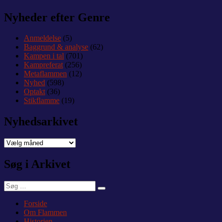
Nyheder efter Genre
Anmeldelse
(5)
Baggrund & analyse
(62)
Kampen i tal
(701)
Kampreferat
(256)
Metaflammen
(12)
Nyhed
(598)
Optakt
(36)
Stikflamme
(19)
Nyhedsarkivet
Nyhedsarkivet
Søg i Arkivet
Søg
Søg
efter:
Forside
Om Flammen
Historien