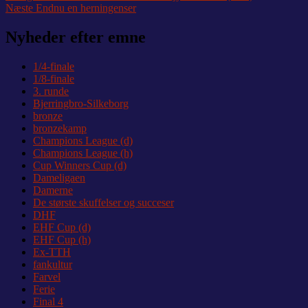
Næste
indlæg:
Næste
Endnu en herningenser
indlæg:
Nyheder efter emne
1/4-finale
1/8-finale
3. runde
Bjerringbro-Silkeborg
bronze
bronzekamp
Champions League (d)
Champions League (h)
Cup Winners Cup (d)
Dameligaen
Damerne
De største skuffelser og succeser
DHF
EHF Cup (d)
EHF Cup (h)
Ex-TTH
fankultur
Farvel
Ferie
Final 4