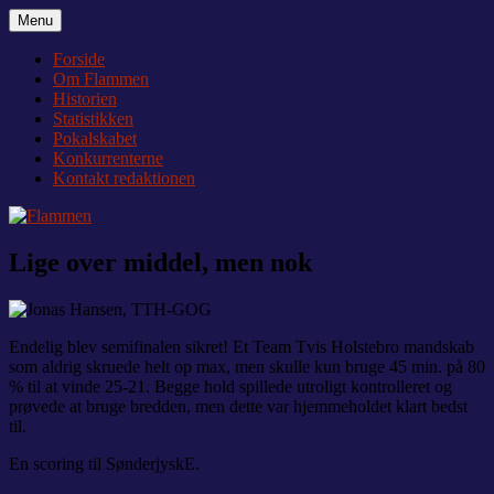
Videre
Menu
Flammen
Nyheder og debat om Team Tvis Holstebro
til
indhold
Forside
Om Flammen
Historien
Statistikken
Pokalskabet
Konkurrenterne
Kontakt redaktionen
Lige over middel, men nok
Endelig blev semifinalen sikret! Et Team Tvis Holstebro mandskab
som aldrig skruede helt op max, men skulle kun bruge 45 min. på 80
% til at vinde 25-21. Begge hold spillede utroligt kontrolleret og
prøvede at bruge bredden, men dette var hjemmeholdet klart bedst
til.
En scoring til SønderjyskE.