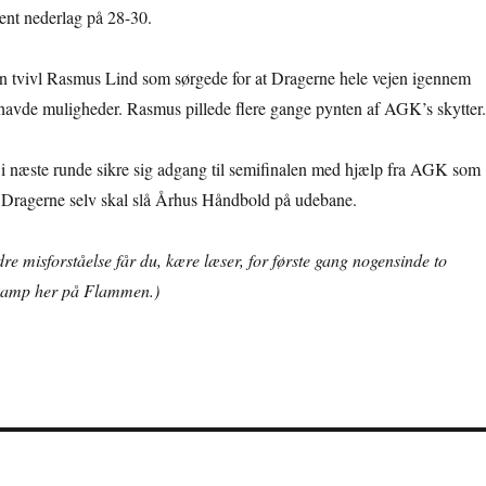
bent nederlag på 28-30.
n tvivl Rasmus Lind som sørgede for at Dragerne hele vejen igennem
avde muligheder. Rasmus pillede flere gange pynten af AGK’s skytter.
i næste runde sikre sig adgang til semifinalen med hjælp fra AGK som
s Dragerne selv skal slå Århus Håndbold på udebane.
re misforståelse får du, kære læser, for første gang nogensinde to
 kamp her på Flammen.)