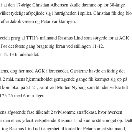
 i at den 17-årige Christian Albertsen skulle dæmme op for 38-årige
lket tydeligt afspejlede sig i hurtigheden i spillet. Christian fik dog blo
efter Jakob Green og Petar var klar igen.
specielt præg af TTH’s målmand Rasmus Lind som sørgede for at AGK
Før det første gang bragte sig foran ved stillingen 11-12.
r 12-13 til udeholdet.
intens, dog her med AGK i førersædet. Gæsterne havde en føring det
på 2 mål, mens hjemmeholdet gentagende gange fik kæmpet sig op på
kom bl.a. på 21-21, samt ved Morten Nyberg som til tider vidste lidt
il 25-25 med 6 min. Igen.
s afgørende fase tilkendt 2 tvivlsomme straffekast, hvor hverken
r den ellers yderst velspillende Rasmus Lind kunne stille noget op. Det
tog Rasmus Lind ud i angrebet til fordel for Petar som ekstra mand,