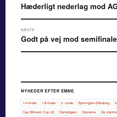
Hæderligt nederlag mod A
Forrige
indlæg:
NÆSTE
Godt på vej mod semifinal
Næste
indlæg:
NYHEDER EFTER EMNE
1/4-finale
1/8-finale
3. runde
Bjerringbro-Silkeborg
b
Cup Winners Cup (d)
Dameligaen
Damerne
De største