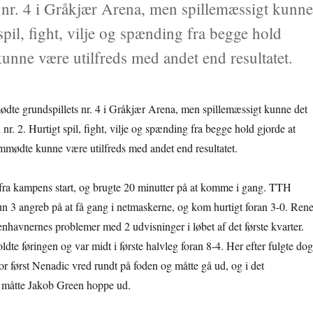
s nr. 4 i Gråkjær Arena, men spillemæssigt kunn
spil, fight, vilje og spænding fra begge hold
unne være utilfreds med andet end resultatet.
mødte grundspillets nr. 4 i Gråkjær Arena, men spillemæssigt kunne det
nr. 2. Hurtigt spil, fight, vilje og spænding fra begge hold gjorde at
mmødte kunne være utilfreds med andet end resultatet.
ra kampens start, og brugte 20 minutter på at komme i gang. TTH
un 3 angreb på at få gang i netmaskerne, og kom hurtigt foran 3-0. Ren
enhavnernes problemer med 2 udvisninger i løbet af det første kvarter.
te føringen og var midt i første halvleg foran 8-4. Her efter fulgte dog
or først Nenadic vred rundt på foden og måtte gå ud, og i det
b måtte Jakob Green hoppe ud.