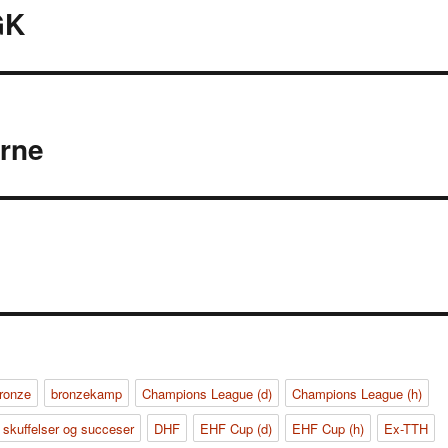
GK
erne
ronze
bronzekamp
Champions League (d)
Champions League (h)
 skuffelser og succeser
DHF
EHF Cup (d)
EHF Cup (h)
Ex-TTH