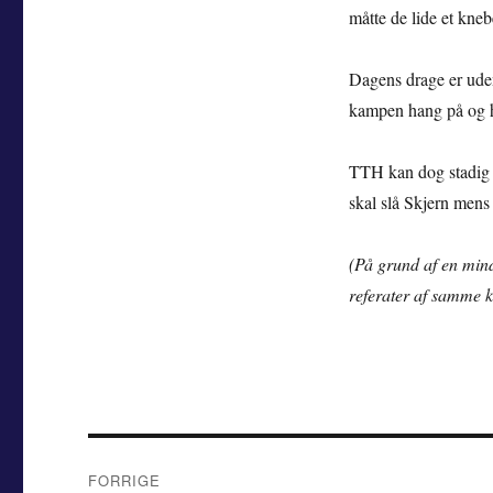
måtte de lide et kne
Dagens drage er ude
kampen hang på og h
TTH kan dog stadig 
skal slå Skjern men
(På grund af en mind
referater af samme
Indlægsnavigation
FORRIGE