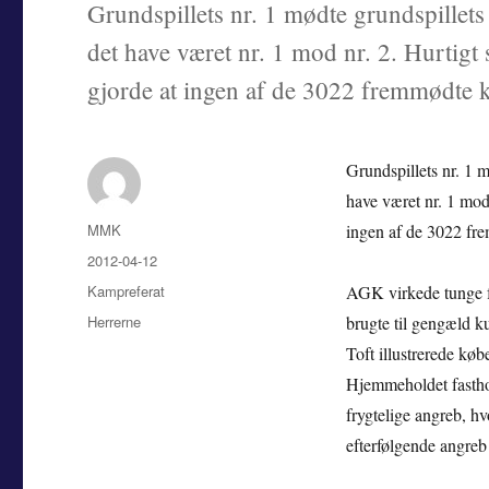
Grundspillets nr. 1 mødte grundspillet
det have været nr. 1 mod nr. 2. Hurtigt 
gjorde at ingen af de 3022 fremmødte k
Grundspillets nr. 1 
have været nr. 1 mod 
Forfatter
MMK
ingen af de 3022 fre
Udgivet
2012-04-12
Kategorier
Kampreferat
AGK virkede tunge f
Tags
Herrerne
brugte til gengæld k
Toft illustrerede køb
Hjemmeholdet fasthold
frygtelige angreb, hv
efterfølgende angre