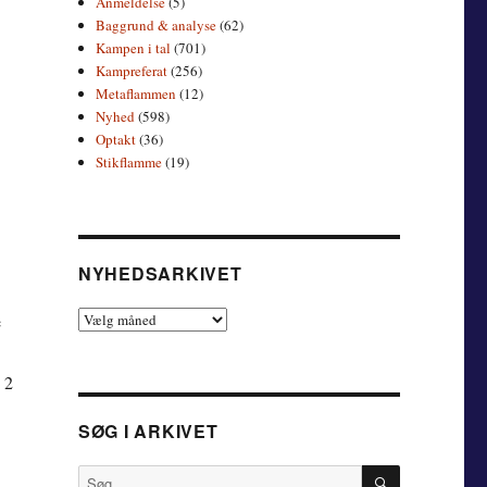
Anmeldelse
(5)
e
Baggrund & analyse
(62)
Kampen i tal
(701)
Kampreferat
(256)
Metaflammen
(12)
Nyhed
(598)
Optakt
(36)
Stikflamme
(19)
NYHEDSARKIVET
Nyhedsarkivet
e
 2
SØG I ARKIVET
SØG
Søg