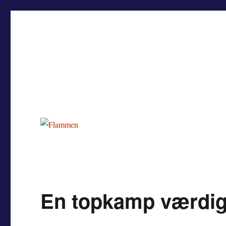
Flammen
Nyheder og debat om Team Tvis Holstebro
En topkamp værdi