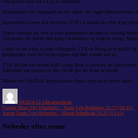
Ved pausen stod der 13-13 på måltavlen.
Skjerntræner Ole Nørgaard var den første, der lagde timeout-kortet i a
Ingen aftaler kunne dog forhindre TTH i at trække fra efter ti jævnbyr
Skjern forsøgte sig med at bytte målmanden ud med en Nikolaj Markuss
Damgaard, der havde fået gang i skudarmen og Dagens Drage, Magnus
I løbet af det sidste kvarter udbyggede TTH en føring på to mål til en
grundspillet, men det bliver dagens sejr ikke mindre sød af.
TTH spillede en næsten fejlfri kamp. Kun to tekniske fejl står noteret 
Samspillet var sublimt og alle i hvidt gav alt, hvad de havde.
Mindet om Orla Dahl Jepsen kunne næppe æres på en bedre måde.
Forfatter
Udgivet
Kategorier
TH
2014-12-14
Kampreferat
Indlægsnavigation
Forrige
Forrige
Mors-Thy Håndbold – Team Tvis Holstebro 22-27 (10-11)
Næste
indlæg:
Næste
Team Tvis Holstebro – Skjern Håndbold 33-25 (13-13)
indlæg:
Nyheder efter emne