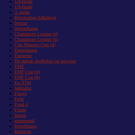
1/4-finale
1/8-finale
3. runde
Bjerringbro-Silkeborg
bronze
bronzekamp
Champions League (d)
Champions League (h)
Cup Winners Cup (d)
Dameligaen
Damerne
De største skuffelser og succeser
DHF
EHF Cup (d)
EHF Cup (h)
Ex-TTH
fankultur
Farvel
Ferie
Final 4
Finale
fusion
gruppespil
Herreligaen
Herrerne