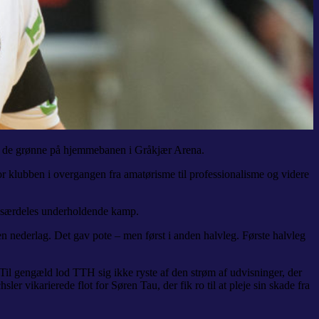
er de grønne på hjemmebanen i Gråkjær Arena.
r klubben i overgangen fra amatørisme til professionalisme og videre
n særdeles underholdende kamp.
 nederlag. Det gav pote – men først i anden halvleg. Første halvleg
Til gengæld lod TTH sig ikke ryste af den strøm af udvisninger, der
ler vikarierede flot for Søren Tau, der fik ro til at pleje sin skade fra