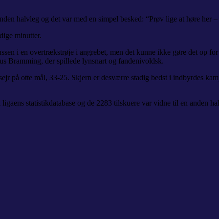
nden halvleg og det var med en simpel besked: “Prøv lige at høre her – d
dige minutter.
en i en overtrækstrøje i angrebet, men det kunne ikke gøre det op for 
 Bramming, der spillede lynsnart og fandenivoldsk.
 sejr på otte mål, 33-25. Skjern er desværre stadig bedst i indbyrdes kam
i ligaens statistikdatabase og de 2283 tilskuere var vidne til en anden 