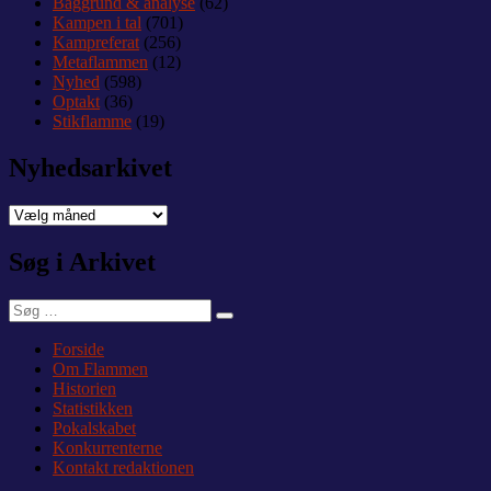
Baggrund & analyse
(62)
Kampen i tal
(701)
Kampreferat
(256)
Metaflammen
(12)
Nyhed
(598)
Optakt
(36)
Stikflamme
(19)
Nyhedsarkivet
Nyhedsarkivet
Søg i Arkivet
Søg
Søg
efter:
Forside
Om Flammen
Historien
Statistikken
Pokalskabet
Konkurrenterne
Kontakt redaktionen