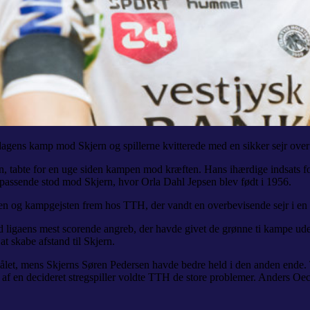
dagens kamp mod Skjern og spillerne kvitterede med en sikker sejr ov
, tabte for en uge siden kampen mod kræften. Hans ihærdige indsats fo
 passende stod mod Skjern, hvor Orla Dahl Jepsen blev født i 1956.
en og kampgejsten frem hos TTH, der vandt en overbevisende sejr i e
 ligaens mest scorende angreb, der havde givet de grønne ti kampe uden
 skabe afstand til Skjern.
målet, mens Skjerns Søren Pedersen havde bedre held i den anden ende. 
t af en decideret stregspiller voldte TTH de store problemer. Anders Oechs