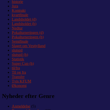
historie
Jura
Kontrakt
kvartfinale
Landsholdet (d)
Landsholdet (h)
Nedtur
Pokalturneringen (d)
Pokalturneringen (h)
Semifinale
Slaget om Vestjylland
slutspil
slutspil (h)
Statistik
Super Cup (h)
til/fra
Til og fra
Transfer
Tvis KFUM
Økonomi
Nyheder efter Genre
Anmeldelse
(5)