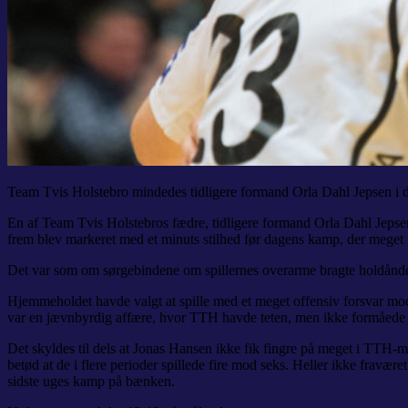
Team Tvis Holstebro mindedes tidligere formand Orla Dahl Jepsen i 
En af Team Tvis Holstebros fædre, tidligere formand Orla Dahl Jepsen
frem blev markeret med et minuts stilhed før dagens kamp, der meget
Det var som om sørgebindene om spillernes overarme bragte holdånd
Hjemmeholdet havde valgt at spille med et meget offensiv forsvar mod
var en jævnbyrdig affære, hvor TTH havde teten, men ikke formåede at
Det skyldes til dels at Jonas Hansen ikke fik fingre på meget i TTH-
betød at de i flere perioder spillede fire mod seks. Heller ikke fravære
sidste uges kamp på bænken.