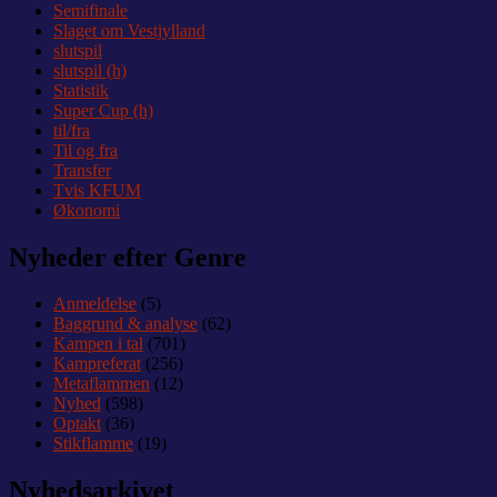
Semifinale
Slaget om Vestjylland
slutspil
slutspil (h)
Statistik
Super Cup (h)
til/fra
Til og fra
Transfer
Tvis KFUM
Økonomi
Nyheder efter Genre
Anmeldelse
(5)
Baggrund & analyse
(62)
Kampen i tal
(701)
Kampreferat
(256)
Metaflammen
(12)
Nyhed
(598)
Optakt
(36)
Stikflamme
(19)
Nyhedsarkivet