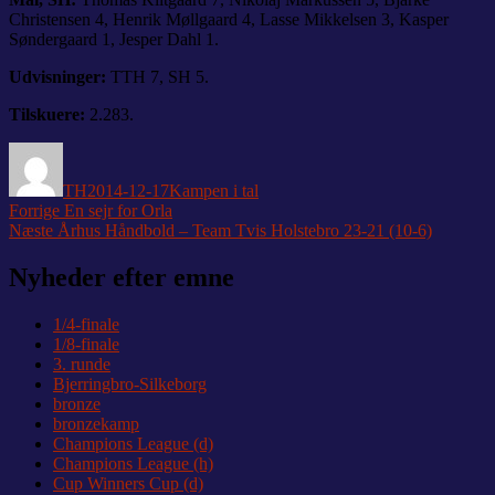
Christensen 4, Henrik Møllgaard 4, Lasse Mikkelsen 3, Kasper
Søndergaard 1, Jesper Dahl 1.
Udvisninger:
TTH 7, SH 5.
Tilskuere:
2.283.
Forfatter
Udgivet
Kategorier
TH
2014-12-17
Kampen i tal
Indlægsnavigation
Forrige
Forrige
En sejr for Orla
Næste
indlæg:
Næste
Århus Håndbold – Team Tvis Holstebro 23-21 (10-6)
indlæg:
Nyheder efter emne
1/4-finale
1/8-finale
3. runde
Bjerringbro-Silkeborg
bronze
bronzekamp
Champions League (d)
Champions League (h)
Cup Winners Cup (d)