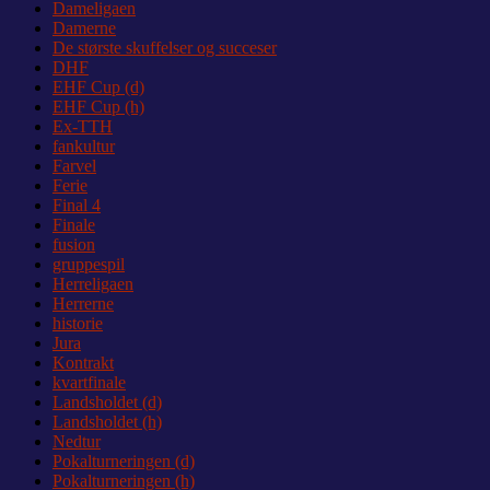
Dameligaen
Damerne
De største skuffelser og succeser
DHF
EHF Cup (d)
EHF Cup (h)
Ex-TTH
fankultur
Farvel
Ferie
Final 4
Finale
fusion
gruppespil
Herreligaen
Herrerne
historie
Jura
Kontrakt
kvartfinale
Landsholdet (d)
Landsholdet (h)
Nedtur
Pokalturneringen (d)
Pokalturneringen (h)