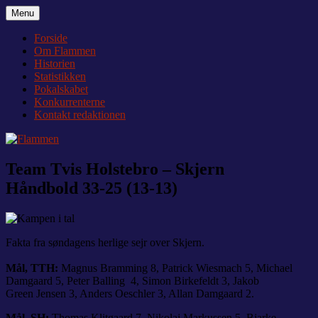
Videre
Menu
Flammen
Nyheder og debat om Team Tvis Holstebro
til
indhold
Forside
Om Flammen
Historien
Statistikken
Pokalskabet
Konkurrenterne
Kontakt redaktionen
Team Tvis Holstebro – Skjern
Håndbold 33-25 (13-13)
Fakta fra søndagens herlige sejr over Skjern.
Mål, TTH:
Magnus Bramming 8, Patrick Wiesmach 5, Michael
Damgaard 5, Peter Balling 4, Simon Birkefeldt 3, Jakob
Green Jensen 3, Anders Oeschler 3, Allan Damgaard 2.
Mål, SH:
Thomas Klitgaard 7, Nikolaj Markussen 5, Bjarke