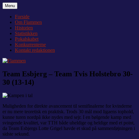
Videre
Menu
Flammen
Nyheder og debat om Team Tvis Holstebro
til
indhold
Forside
Om Flammen
Historien
Statistikken
Pokalskabet
Konkurrenterne
Kontakt redaktionen
Team Esbjerg – Team Tvis Holstebro 30-
30 (13-14)
Muligheden for direkte avancement til semifinalerne for kvinderne
er nu mere teoretisk en praktisk. Trods 30 mål mod ligaens tophold,
kunne turen nordpå ikke nydes med sejr. I en bølgende kamp med
svingende kvalitet, var TTH både uheldige og heldige med et point,
da Team Esbjergs Lotte Grigel havde et skud på sammenføjningen i
sidste sekund.