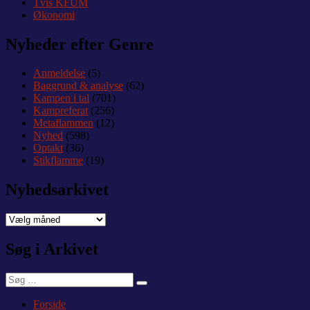
Tvis KFUM
Økonomi
Nyheder efter Genre
Anmeldelse
(5)
Baggrund & analyse
(62)
Kampen i tal
(701)
Kampreferat
(256)
Metaflammen
(12)
Nyhed
(598)
Optakt
(36)
Stikflamme
(19)
Nyhedsarkivet
Nyhedsarkivet
Søg i Arkivet
Søg
Søg
efter:
Forside