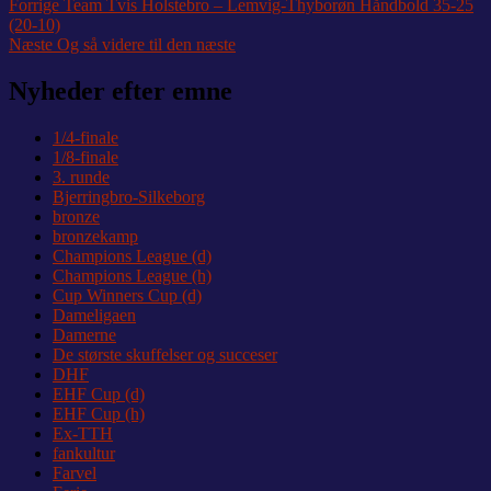
Indlægsnavigation
Forrige
Forrige
Team Tvis Holstebro – Lemvig-Thyborøn Håndbold 35-25
indlæg:
(20-10)
Næste
Næste
Og så videre til den næste
indlæg:
Nyheder efter emne
1/4-finale
1/8-finale
3. runde
Bjerringbro-Silkeborg
bronze
bronzekamp
Champions League (d)
Champions League (h)
Cup Winners Cup (d)
Dameligaen
Damerne
De største skuffelser og succeser
DHF
EHF Cup (d)
EHF Cup (h)
Ex-TTH
fankultur
Farvel