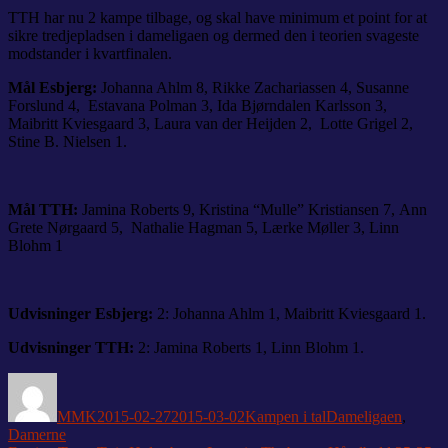
TTH har nu 2 kampe tilbage, og skal have minimum et point for at
sikre tredjepladsen i dameligaen og dermed den i teorien svageste
modstander i kvartfinalen.
Mål Esbjerg:
Johanna Ahlm 8, Rikke Zachariassen 4, Susanne
Forslund 4, Estavana Polman 3, Ida Bjørndalen Karlsson 3,
Maibritt Kviesgaard 3, Laura van der Heijden 2, Lotte Grigel 2,
Stine B. Nielsen 1.
Mål TTH:
Jamina Roberts 9, Kristina “Mulle” Kristiansen 7, Ann
Grete Nørgaard 5, Nathalie Hagman 5, Lærke Møller 3, Linn
Blohm 1
Udvisninger Esbjerg:
2: Johanna Ahlm 1, Maibritt Kviesgaard 1.
Udvisninger TTH:
2: Jamina Roberts 1, Linn Blohm 1.
Forfatter
Udgivet
Kategorier
Tags
MMK
2015-02-27
2015-03-02
Kampen i tal
Dameligaen
,
Damerne