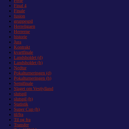
Ferie
Final 4
Finale
fusion
gruppespil
Herreligaen
Herrerne
historie
Jura
Kontrakt
kvartfinale
Landsholdet (d)
Landsholdet (h)
Nedtur
Pokalturneringen (d)
Pokalturneringen (h)
Semifinale
Slaget om Vestjylland
slutspil
slutspil (h)
Statistik
Super Cup (h)
til/fra
Til og fra
Transfer