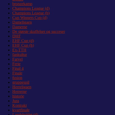
bronzekamp
Champions League (d)
Champions League (h)
Cup Winners Cup (d)
Dameligaen
Damerne
De største skuffelser og succeser
DHF
EHF Cup (d)
EHF Cup (h)
Ex-TTH
fankultur
Farvel
Ferie
Final 4
Finale
fusion
gruppespil
Herreligaen
Herrerne
historie
Jura
Kontrakt
kvartfinale
Landsholdet (d)