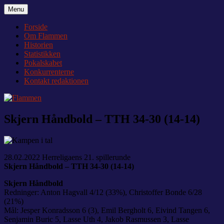
Videre
Menu
Flammen
Nyheder og debat om Team Tvis Holstebro
til
indhold
Forside
Om Flammen
Historien
Statistikken
Pokalskabet
Konkurrenterne
Kontakt redaktionen
Skjern Håndbold – TTH 34-30 (14-14)
28.02.2022 Herreligaens 21. spillerunde
Skjern Håndbold – TTH 34-30 (14-14)
Skjern Håndbold
Redninger: Anton Hagvall 4/12 (33%), Christoffer Bonde 6/28
(21%)
Mål: Jesper Konradsson 6 (3), Emil Bergholt 6, Eivind Tangen 6,
Senjamin Buric 5, Lasse Uth 4, Jakob Rasmussen 3, Lasse