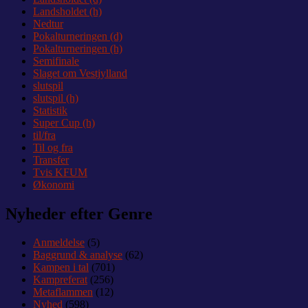
Landsholdet (h)
Nedtur
Pokalturneringen (d)
Pokalturneringen (h)
Semifinale
Slaget om Vestjylland
slutspil
slutspil (h)
Statistik
Super Cup (h)
til/fra
Til og fra
Transfer
Tvis KFUM
Økonomi
Nyheder efter Genre
Anmeldelse
(5)
Baggrund & analyse
(62)
Kampen i tal
(701)
Kampreferat
(256)
Metaflammen
(12)
Nyhed
(598)