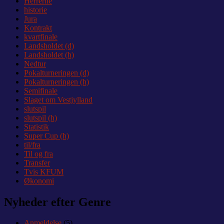
Herrerne
historie
Jura
Kontrakt
kvartfinale
Landsholdet (d)
Landsholdet (h)
Nedtur
Pokalturneringen (d)
Pokalturneringen (h)
Semifinale
Slaget om Vestjylland
slutspil
slutspil (h)
Statistik
Super Cup (h)
til/fra
Til og fra
Transfer
Tvis KFUM
Økonomi
Nyheder efter Genre
Anmeldelse
(5)