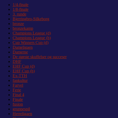
1/4-finale
1/8-finale
3. runde
Bjerringbro-Silkeborg
bronze
bronzekamp
Champions League (d)
Champions League (h)
Cup Winners Cup (d)
Dameligaen
Damerne
De største skuffelser og succeser
DHF
EHF Cup (d)
EHF Cup (h)
Ex-TTH
fankultur
Farvel
Ferie
Final 4
Finale
fusion
gruppespil
Herreligaen