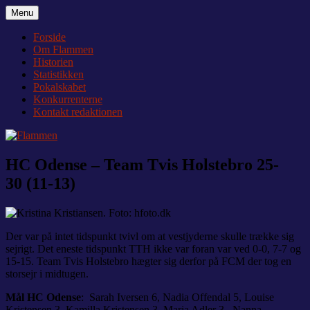
Videre
Menu
Flammen
Nyheder og debat om Team Tvis Holstebro
til
indhold
Forside
Om Flammen
Historien
Statistikken
Pokalskabet
Konkurrenterne
Kontakt redaktionen
HC Odense – Team Tvis Holstebro 25-
30 (11-13)
Der var på intet tidspunkt tvivl om at vestjyderne skulle trække sig
sejrigt. Det eneste tidspunkt TTH ikke var foran var ved 0-0, 7-7 og
15-15. Team Tvis Holstebro hægter sig derfor på FCM der tog en
storsejr i midtugen.
Mål HC Odense
: Sarah Iversen 6, Nadia Offendal 5, Louise
Kristensen 3, Kamilla Kristensen 3, Maria Adler 3, Nanna