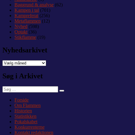
Baggrund & analyse
(62)
Kampen i tal
(701)
Kampreferat
(256)
Metaflammen
(12)
Nyhed
(598)
Optakt
(36)
Stikflamme
(19)
Nyhedsarkivet
Nyhedsarkivet
Søg i Arkivet
Søg
Søg
efter:
Forside
Om Flammen
Historien
Statistikken
Pokalskabet
Konkurrenterne
Kontakt redaktionen