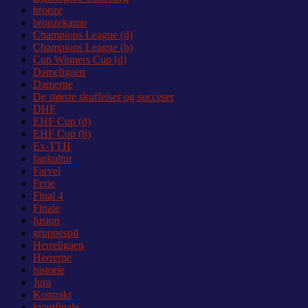
bronze
bronzekamp
Champions League (d)
Champions League (h)
Cup Winners Cup (d)
Dameligaen
Damerne
De største skuffelser og succeser
DHF
EHF Cup (d)
EHF Cup (h)
Ex-TTH
fankultur
Farvel
Ferie
Final 4
Finale
fusion
gruppespil
Herreligaen
Herrerne
historie
Jura
Kontrakt
kvartfinale