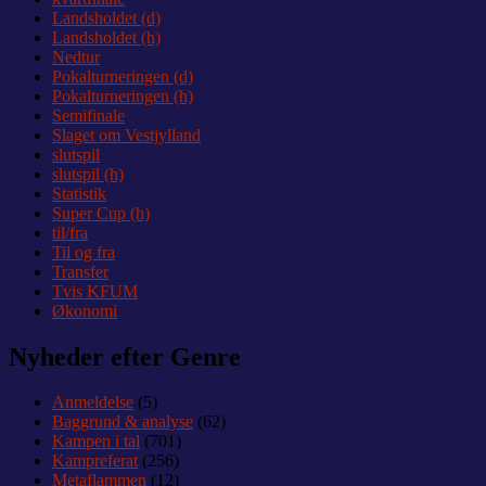
Landsholdet (d)
Landsholdet (h)
Nedtur
Pokalturneringen (d)
Pokalturneringen (h)
Semifinale
Slaget om Vestjylland
slutspil
slutspil (h)
Statistik
Super Cup (h)
til/fra
Til og fra
Transfer
Tvis KFUM
Økonomi
Nyheder efter Genre
Anmeldelse
(5)
Baggrund & analyse
(62)
Kampen i tal
(701)
Kampreferat
(256)
Metaflammen
(12)