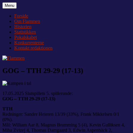
Videre
Menu
Flammen
Nyheder og debat om Team Tvis Holstebro
til
indhold
Forside
Om Flammen
Historien
Statistikken
Pokalskabet
Konkurrenterne
Kontakt redaktionen
GOG – TTH 29-29 (17-13)
17.05.2025 Slutspillets 5. spillerunde:
GOG – TTH 29-29 (17-13)
TTH
Redninger: Sander Heieren 13/39 (33%), Frank Mikkelsen 0/1
(0%).
Mål: William Aar 8, Magnus Bramming 5 (4), Kevin Gulliksen 4,
Miha Zvizej 4, Thomas Damgaard 3, Edwin Aspenbäck 2,