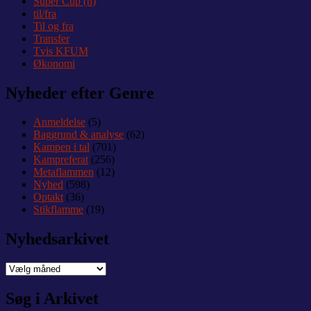
Super Cup (h)
til/fra
Til og fra
Transfer
Tvis KFUM
Økonomi
Nyheder efter Genre
Anmeldelse
(5)
Baggrund & analyse
(62)
Kampen i tal
(701)
Kampreferat
(256)
Metaflammen
(12)
Nyhed
(598)
Optakt
(36)
Stikflamme
(19)
Nyhedsarkivet
Nyhedsarkivet
Søg i Arkivet