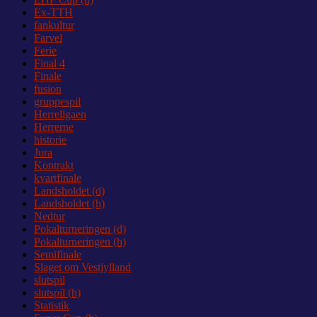
Ex-TTH
fankultur
Farvel
Ferie
Final 4
Finale
fusion
gruppespil
Herreligaen
Herrerne
historie
Jura
Kontrakt
kvartfinale
Landsholdet (d)
Landsholdet (h)
Nedtur
Pokalturneringen (d)
Pokalturneringen (h)
Semifinale
Slaget om Vestjylland
slutspil
slutspil (h)
Statistik