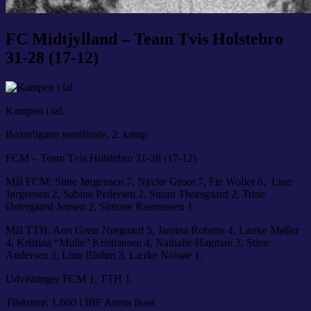
FC Midtjylland – Team Tvis Holstebro
31-28 (17-12)
Kampen i tal.
Boxerligaen semifinale, 2. kamp
FCM – Team Tvis Holstebro 31-28 (17-12)
Mål FCM: Stine Jørgensen 7, Nycke Groot 7, Fie Woller 6, Line
Jørgensen 2, Sabine Pedersen 2, Susan Thorsgaard 2, Trine
Østergaard Jensen 2, Simone Rasmussen 1
Mål TTH: Ann Grete Nørgaard 5, Jamina Roberts 4, Lærke Møller
4, Kristina “Mulle” Kristiansen 4, Nathalie Hagman 3, Stine
Andersen 3, Linn Blohm 3, Lærke Nolsøe 1.
Udvisninger FCM 1, TTH 1.
Tilskuere: 1.600 i IBF Arena Ikast