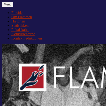
Videre
Menu
Flammen
Nyheder og debat om Team Tvis Holstebro
til
indhold
Forside
Om Flammen
Historien
Statistikken
Pokalskabet
Konkurrenterne
Kontakt redaktionen