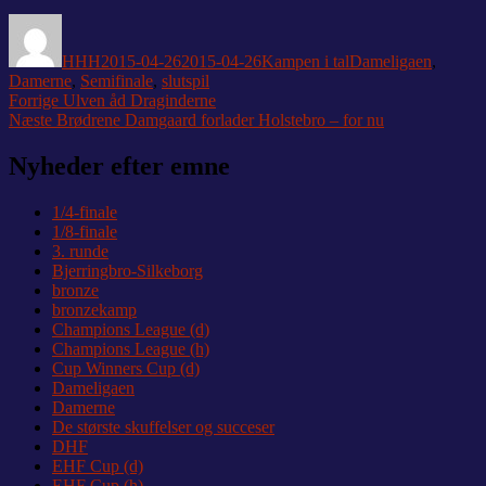
Forfatter
Udgivet
Kategorier
Tags
HHH
2015-04-26
2015-04-26
Kampen i tal
Dameligaen
,
Damerne
,
Semifinale
,
slutspil
Indlægsnavigation
Forrige
Forrige
Ulven åd Draginderne
Næste
indlæg:
Næste
Brødrene Damgaard forlader Holstebro – for nu
indlæg:
Nyheder efter emne
1/4-finale
1/8-finale
3. runde
Bjerringbro-Silkeborg
bronze
bronzekamp
Champions League (d)
Champions League (h)
Cup Winners Cup (d)
Dameligaen
Damerne
De største skuffelser og succeser
DHF
EHF Cup (d)
EHF Cup (h)