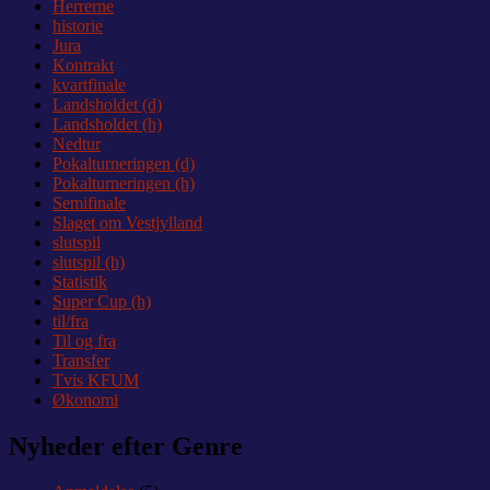
Herrerne
historie
Jura
Kontrakt
kvartfinale
Landsholdet (d)
Landsholdet (h)
Nedtur
Pokalturneringen (d)
Pokalturneringen (h)
Semifinale
Slaget om Vestjylland
slutspil
slutspil (h)
Statistik
Super Cup (h)
til/fra
Til og fra
Transfer
Tvis KFUM
Økonomi
Nyheder efter Genre