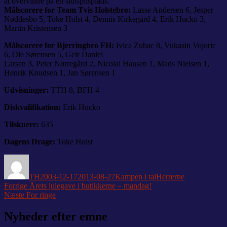
at overvintre på en slutspilsplads.
Målscorere for Team Tvis Holstebro:
Lasse Andersen 6, Jesper
Nøddesbo 5, Toke Holst 4, Dennis Kirkegård 4, Erik Hucko 3,
Martin Kristensen 3
Målscorere for Bjerringbro FH:
Ivica Zubac 8, Vukasin Vojoric
6, Ole Sørensen 5, Geir Daniel
Larsen 3, Peter Nørregård 2, Nicolai Hansen 1, Mads Nielsen 1,
Henrik Knudsen 1, Jan Sørensen 1
Udvisninger:
TTH 8, BFH 4
Diskvalifikation:
Erik Hucko
Tilskuere:
635
Dagens Drage:
Toke Holst
Forfatter
Udgivet
Kategorier
Tags
TH
2003-12-17
2013-08-27
Kampen i tal
Herrerne
Indlægsnavigation
Forrige
Forrige
Årets julegave i butikkerne – mandag!
Næste
indlæg:
Næste
For ringe
indlæg:
Nyheder efter emne