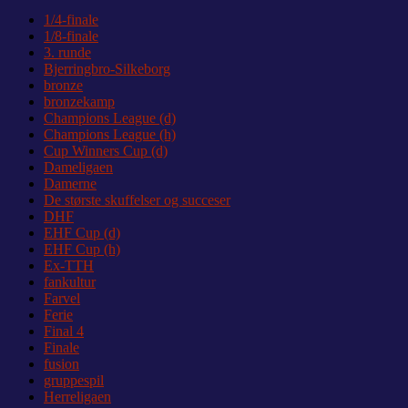
1/4-finale
1/8-finale
3. runde
Bjerringbro-Silkeborg
bronze
bronzekamp
Champions League (d)
Champions League (h)
Cup Winners Cup (d)
Dameligaen
Damerne
De største skuffelser og succeser
DHF
EHF Cup (d)
EHF Cup (h)
Ex-TTH
fankultur
Farvel
Ferie
Final 4
Finale
fusion
gruppespil
Herreligaen