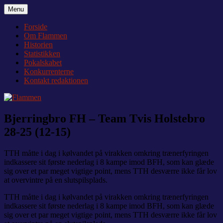
Videre
Menu
Flammen
Nyheder og debat om Team Tvis Holstebro
til
indhold
Forside
Om Flammen
Historien
Statistikken
Pokalskabet
Konkurrenterne
Kontakt redaktionen
Bjerringbro FH – Team Tvis Holstebro
28-25 (12-15)
TTH måtte i dag i kølvandet på virakken omkring trænerfyringen
indkassere sit første nederlag i 8 kampe imod BFH, som kan glæde
sig over et par meget vigtige point, mens TTH desværre ikke får lov
at overvintre på en slutspilsplads.
TTH måtte i dag i kølvandet på virakken omkring trænerfyringen
indkassere sit første nederlag i 8 kampe imod BFH, som kan glæde
sig over et par meget vigtige point, mens TTH desværre ikke får lov