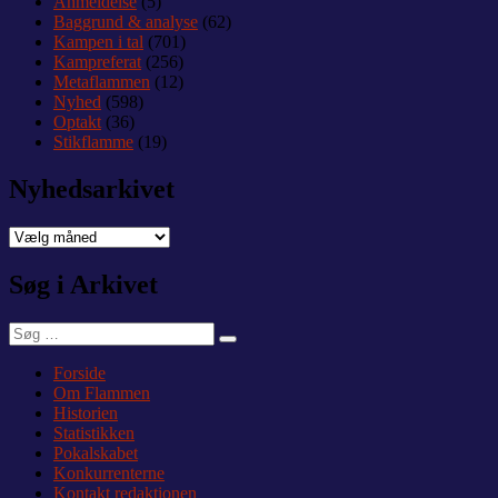
Anmeldelse
(5)
Baggrund & analyse
(62)
Kampen i tal
(701)
Kampreferat
(256)
Metaflammen
(12)
Nyhed
(598)
Optakt
(36)
Stikflamme
(19)
Nyhedsarkivet
Nyhedsarkivet
Søg i Arkivet
Søg
Søg
efter:
Forside
Om Flammen
Historien
Statistikken
Pokalskabet
Konkurrenterne
Kontakt redaktionen