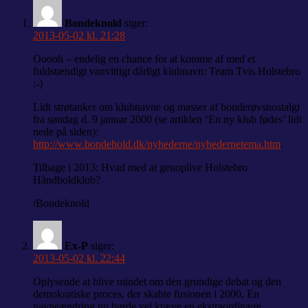
Bondeknold
siger:
2013-05-02 kl. 21:28
Ooooh – endelig en chance for at komme af med et
fuldstændigt vanvittigt dårligt klubnavn: Team Tvis Holstebro
:-)
Lidt strøtanker om klubnavne og masser af bonderøvsnostalgi
fra søndag d. 9 januar 2000 (se artiklen ‘En ny klub fødes’ lidt
nede på siden):
http://www.bondehold.dk/nyhederne/nyhedernetema.htm
.
Tilbage i 2013: Hvad med at genoplive Holstebro
Håndboldklub?
/Bondeknold
Ex-P
siger:
2013-05-02 kl. 22:44
Oplysende at blive mindet om den grundige debat og den
demokratiske proces, der skabte fusionen i 2000. En
navneændring nu burde vel kræve en ekstraordinære