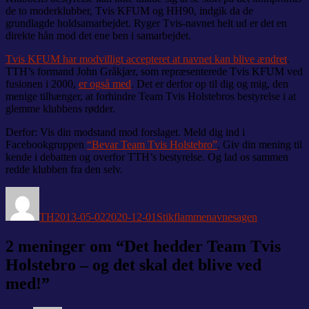
de to moderklubber, Tvis KFUM og HH90, indgik da de
grundlagde holdsamarbejdet. Ryger Tvis-navnet helt ud er det en
direkte hån mod det ene ben i samarbejdet.
Tvis KFUM har modvilligt accepteret at navnet kan blive ændret
.
TTH’s formand John Gråkjær, som repræsenterede Tvis KFUM ved
fusionen i 2000,
er også med
. Det er derfor op til dig og mig, den
menige tilhænger, at forhindre Team Tvis Holstebros bestyrelse i at
glemme klubbens rødder.
Derfor: Vis din modstand mod forslaget. Meld dig ind i
Facebookgruppen
“Bevar Team Tvis Holstebro”
. Giv din mening til
kende i debatten og overfor TTH’s bestyrelse. Og lad os sammen
redde klubben fra den selv.
Forfatter
Udgivet
Kategorier
Tags
TH
2013-05-02
2020-12-01
Stikflamme
navnesagen
2 meninger om “Det hedder Team Tvis
Holstebro – og det skal det blive ved
med!”