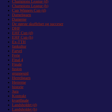
Champions League (d)
Champions League (h)
Cup Winners Cup (d)
Dameligaen
Damerne
De største skuffelser og succeser
DHF
EHF Cup (d)
EHF Cup (h)
Ex-TTH
fankultur
Farvel
Ferie
Final 4
Finale
fusion
gruppespil
Herreligaen
Herrerne
historie
Jura
Kontrakt
kvartfinale
Landsholdet (d)
Landsholdet (h)