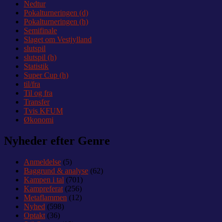
Nedtur
Pokalturneringen (d)
Pokalturneringen (h)
Semifinale
Slaget om Vestjylland
slutspil
slutspil (h)
Statistik
Super Cup (h)
til/fra
Til og fra
Transfer
Tvis KFUM
Økonomi
Nyheder efter Genre
Anmeldelse
(5)
Baggrund & analyse
(62)
Kampen i tal
(701)
Kampreferat
(256)
Metaflammen
(12)
Nyhed
(598)
Optakt
(36)