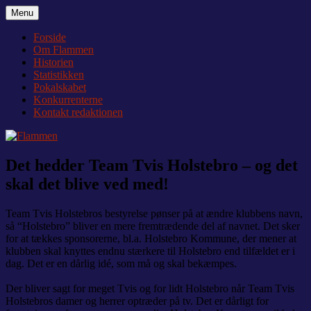
Videre
Menu
Flammen
Nyheder og debat om Team Tvis Holstebro
til
indhold
Forside
Om Flammen
Historien
Statistikken
Pokalskabet
Konkurrenterne
Kontakt redaktionen
Det hedder Team Tvis Holstebro – og det
skal det blive ved med!
Team Tvis Holstebros bestyrelse pønser på at ændre klubbens navn,
så “Holstebro” bliver en mere fremtrædende del af navnet. Det sker
for at tækkes sponsorerne, bl.a. Holstebro Kommune, der mener at
klubben skal knyttes endnu stærkere til Holstebro end tilfældet er i
dag. Det er en dårlig idé, som må og skal bekæmpes.
Der bliver sagt for meget Tvis og for lidt Holstebro når Team Tvis
Holstebros damer og herrer optræder på tv. Det er dårligt for