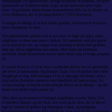
forretningen, for sponsorerne, særligt Holstebro Kommune, vil helst
sponsorere en Holstebro-klub. Ergo, et nyt navn må være vejen
frem. Nogenlunde sådan kunne begrundelsen lyde for de planer om
et nyt klubnavn, der er på dagordenen i TTH’s bestyrelse.
Forslaget er dårligt af en helt række grunde. Gevinsten er tvivlsom,
mens ulemperne er sikre.
Den økonomiske gevinst ved et nyt navn er fugle på taget, mens
udgifterne er sikre som amen i kirken. Alt materiale med det gamle
navn skal laves om, og vælger man samtidig at friske den grafiske
linje op, bliver udgifterne kun større. Med tanke på klubbens
økonomi, burde bestyrelsen kunne finde bedre ting at bruge pengene
på.
Et stærkt brand er et af de mest værdifulde aktiver for en sportsklub,
der lever af sponsorater. Og brandet Team Tvis Holstebro blev ikke
bygget på en dag. Det har taget 13 år at opbygge det brand, som i
dag kæder Holstebro sammen med håndbold på højeste plan. En
navneændring vil betyde at det arbejde bliver sat år tilbage – og det
tjener man heller ingen penge på.
Men først og fremmest er forslaget respektløst overfor Team Tvis
Holstebros historie og det blod, den sved og de tårer, der er blevet
lagt for navnet af spillere og tilhængere i med- og modgang.
Klubbens bestyrelse kan ikke tillade sig at se stort på det kompromis