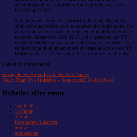
generalforsamlinger i Holstebro Sport og Event og i Tvis
KFUM og HH90?
Selv om navnet Team Tvis Holstebro ikke lød elegant i år
2000, synes jeg faktisk, at vi er kommet til at holde af det. Det
vil være lidt mærkværdigt at bringe en af moderklubberne fra
fusionen i Holstebro i 1990, HHK, ud af glemslen, når TTH
faktisk er etableret som et navn, rigtig mange mennesker føler
en tilknytning til. Klubben kunne så vælge at forkorte det TT
Holstebro eller TTH Holstebro. Så burde alle være tilfredse.
Lukket for kommentarer.
Indlægsnavigation
Forrige
Forrige
Klavs Bruun fik ret: Det blev Nantes
Næste
indlæg:
Næste
Team Tvis Holstebro – SønderjyskE 31-41 (16-18)
indlæg:
Nyheder efter emne
1/4-finale
1/8-finale
3. runde
Bjerringbro-Silkeborg
bronze
bronzekamp