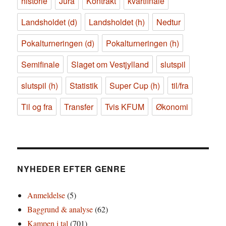
historie
Jura
Kontrakt
kvartfinale
Landsholdet (d)
Landsholdet (h)
Nedtur
Pokalturneringen (d)
Pokalturneringen (h)
Semifinale
Slaget om Vestjylland
slutspil
slutspil (h)
Statistik
Super Cup (h)
til/fra
Til og fra
Transfer
Tvis KFUM
Økonomi
NYHEDER EFTER GENRE
Anmeldelse
(5)
Baggrund & analyse
(62)
Kampen i tal
(701)