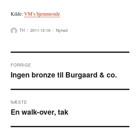
Kilde:
VM’s hjemmeside
Forfatter
Udgivet
Kategorier
TH
2011-12-19
Nyhed
Indlægsnavigation
FORRIGE
Ingen bronze til Burgaard & co.
Forrige
indlæg:
NÆSTE
En walk-over, tak
Næste
indlæg: