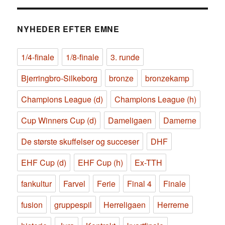
NYHEDER EFTER EMNE
1/4-finale
1/8-finale
3. runde
Bjerringbro-Silkeborg
bronze
bronzekamp
Champions League (d)
Champions League (h)
Cup Winners Cup (d)
Dameligaen
Damerne
De største skuffelser og succeser
DHF
EHF Cup (d)
EHF Cup (h)
Ex-TTH
fankultur
Farvel
Ferie
Final 4
Finale
fusion
gruppespil
Herreligaen
Herrerne