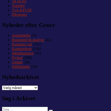
Til og fra
Transfer
Tvis KFUM
Økonomi
Nyheder efter Genre
Anmeldelse
(5)
Baggrund & analyse
(62)
Kampen i tal
(701)
Kampreferat
(256)
Metaflammen
(12)
Nyhed
(598)
Optakt
(36)
Stikflamme
(19)
Nyhedsarkivet
Nyhedsarkivet
Søg i Arkivet
Søg