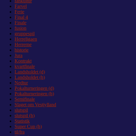
fankultur
Farvel
Ferie
Final 4
Finale
fusion
gruppespil
Herreligaen
Herrerne
historie
Jura
Kontrakt
kvartfinale
Landsholdet (d)
Landsholdet (h)
Nedtur
Pokalturneringen (d)
Pokalturneringen (h)
Semifinale
Slaget om Vestjylland
slutspil
slutspil (h)
Statistik
Super Cup (h)
til/fra