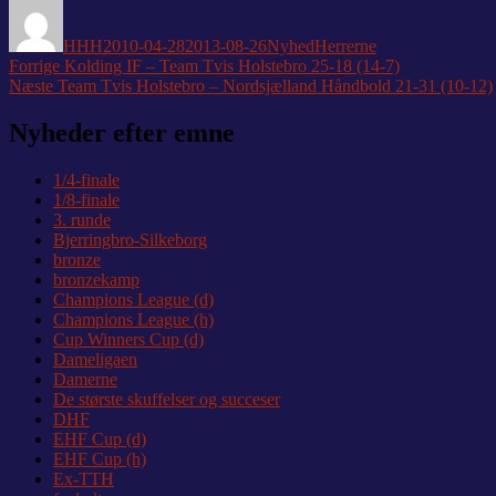
Forfatter
Udgivet
Kategorier
Tags
HHH
2010-04-28
2013-08-26
Nyhed
Herrerne
Indlægsnavigation
Forrige
Forrige
Kolding IF – Team Tvis Holstebro 25-18 (14-7)
Næste
indlæg:
Næste
Team Tvis Holstebro – Nordsjælland Håndbold 21-31 (10-12)
indlæg:
Nyheder efter emne
1/4-finale
1/8-finale
3. runde
Bjerringbro-Silkeborg
bronze
bronzekamp
Champions League (d)
Champions League (h)
Cup Winners Cup (d)
Dameligaen
Damerne
De største skuffelser og succeser
DHF
EHF Cup (d)
EHF Cup (h)
Ex-TTH