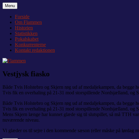
Videre
Menu
Flammen
Nyheder og debat om Team Tvis Holstebro
til
indhold
Forside
Om Flammen
Historien
Statistikken
Pokalskabet
Konkurrenterne
Kontakt redaktionen
Vestjysk fiasko
Både Tvis Holstebro og Skjern røg ud af medaljekampen, da begge hold 
Tvis fik en overhaling på 21-31 mod storspillende Nordsjælland, og S
Både Tvis Holstebro og Skjern røg ud af medaljekampen, da begge hold 
Tvis fik en overhaling på 21-31 mod storspillende Nordsjælland, og S
Mens Skjern længe har kunnet glæde sig til slutspillet, så må TTH varm
nuværende niveau.
Vi glæder os til sejre i den kommende sæson (eller måske på lørdag 