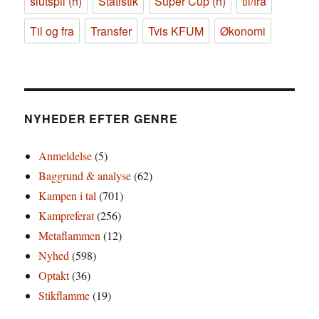
slutspil (h)
Statistik
Super Cup (h)
til/fra
Til og fra
Transfer
Tvis KFUM
Økonomi
NYHEDER EFTER GENRE
Anmeldelse
(5)
Baggrund & analyse
(62)
Kampen i tal
(701)
Kampreferat
(256)
Metaflammen
(12)
Nyhed
(598)
Optakt
(36)
Stikflamme
(19)