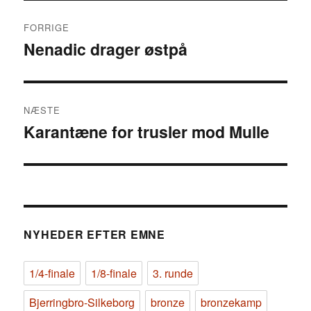
Indlægsnavigation
FORRIGE
Nenadic drager østpå
Forrige
indlæg:
NÆSTE
Karantæne for trusler mod Mulle
Næste
indlæg:
NYHEDER EFTER EMNE
1/4-finale
1/8-finale
3. runde
Bjerringbro-Silkeborg
bronze
bronzekamp