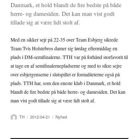
Danmark, et hold blandt de fire bedste på både
herre- og damesiden. Det kan man vist godt
tillade sig at være lidt stolt af.
Med en sikker sejr på 22-35 over Team Esbjerg sikrede
Team Tvis Holstebros damer sig lørdag eftermiddag en
plads i DM-semifinalerne. TTH var på forhånd storfavorit til
at tage en af semifinalernepladserne og med to sikre sejre
over esbjergenserne i slutspillet er formaliteterne også på
plads. TTH har, som den eneste klub i Danmark, et hold
blandt de fire bedste på både herre- og damesiden. Det kan
man vist godt tillade sig at være lidt stolt af.
Forfatter
Udgivet
Kategorier
TH
2012-04-21
Nyhed