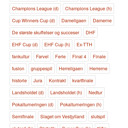
Champions League (d)
Champions League (h)
Cup Winners Cup (d)
Dameligaen
Damerne
De største skuffelser og succeser
DHF
EHF Cup (d)
EHF Cup (h)
Ex-TTH
fankultur
Farvel
Ferie
Final 4
Finale
fusion
gruppespil
Herreligaen
Herrerne
historie
Jura
Kontrakt
kvartfinale
Landsholdet (d)
Landsholdet (h)
Nedtur
Pokalturneringen (d)
Pokalturneringen (h)
Semifinale
Slaget om Vestjylland
slutspil