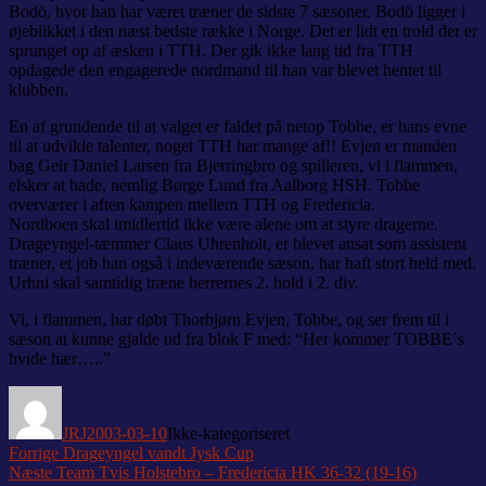
Bodö, hvor han har været træner de sidste 7 sæsoner. Bodö ligger i
øjeblikket i den næst bedste række i Norge. Det er lidt en trold der er
sprunget op af æsken i TTH. Der gik ikke lang tid fra TTH
opdagede den engagerede nordmand til han var blevet hentet til
klubben.
En af grundende til at valget er faldet på netop Tobbe, er hans evne
til at udvikle talenter, noget TTH har mange af!! Evjen er manden
bag Geir Daniel Larsen fra Bjerringbro og spilleren, vi i flammen,
elsker at hade, nemlig Børge Lund fra Aalborg HSH. Tobbe
overværer i aften kampen mellem TTH og Fredericia.
Nordboen skal imidlertid ikke være alene om at styre dragerne.
Drageyngel-tæmmer Claus Uhrenholt, er blevet ansat som assistent
træner, et job han også i indeværende sæson, har haft stort held med.
Urhni skal samtidig træne herrernes 2. hold i 2. div.
Vi, i flammen, har døbt Thorbjørn Evjen, Tobbe, og ser frem til i
sæson at kunne gjalde ud fra blok F med: “Her kommer TOBBE´s
hvide hær…..”
Forfatter
Udgivet
Kategorier
JRJ
2003-03-10
Ikke-kategoriseret
Indlægsnavigation
Forrige
Forrige
Drageyngel vandt Jysk Cup
Næste
indlæg:
Næste
Team Tvis Holstebro – Fredericia HK 36-32 (19-16)