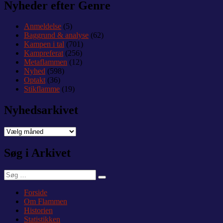
Nyheder efter Genre
Anmeldelse
(5)
Baggrund & analyse
(62)
Kampen i tal
(701)
Kampreferat
(256)
Metaflammen
(12)
Nyhed
(598)
Optakt
(36)
Stikflamme
(19)
Nyhedsarkivet
Nyhedsarkivet
Søg i Arkivet
Søg
Søg
efter:
Forside
Om Flammen
Historien
Statistikken