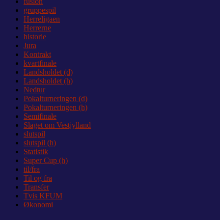
fusion
gruppespil
Herreligaen
Herrerne
historie
Jura
Kontrakt
kvartfinale
Landsholdet (d)
Landsholdet (h)
Nedtur
Pokalturneringen (d)
Pokalturneringen (h)
Semifinale
Slaget om Vestjylland
slutspil
slutspil (h)
Statistik
Super Cup (h)
til/fra
Til og fra
Transfer
Tvis KFUM
Økonomi