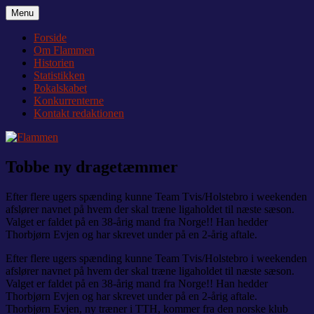
Videre
Menu
Flammen
Nyheder og debat om Team Tvis Holstebro
til
indhold
Forside
Om Flammen
Historien
Statistikken
Pokalskabet
Konkurrenterne
Kontakt redaktionen
Tobbe ny dragetæmmer
Efter flere ugers spænding kunne Team Tvis/Holstebro i weekenden
afslører navnet på hvem der skal træne ligaholdet til næste sæson.
Valget er faldet på en 38-årig mand fra Norge!! Han hedder
Thorbjørn Evjen og har skrevet under på en 2-årig aftale.
Efter flere ugers spænding kunne Team Tvis/Holstebro i weekenden
afslører navnet på hvem der skal træne ligaholdet til næste sæson.
Valget er faldet på en 38-årig mand fra Norge!! Han hedder
Thorbjørn Evjen og har skrevet under på en 2-årig aftale.
Thorbjørn Evjen, ny træner i TTH, kommer fra den norske klub