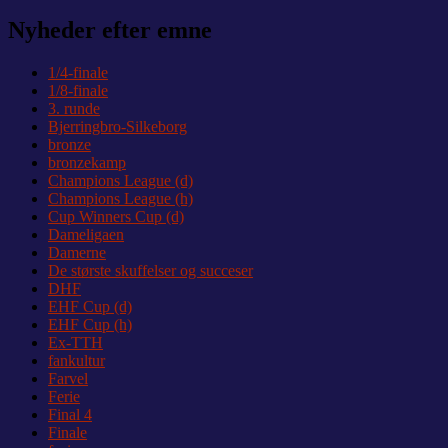
indlæg:
Nyheder efter emne
1/4-finale
1/8-finale
3. runde
Bjerringbro-Silkeborg
bronze
bronzekamp
Champions League (d)
Champions League (h)
Cup Winners Cup (d)
Dameligaen
Damerne
De største skuffelser og succeser
DHF
EHF Cup (d)
EHF Cup (h)
Ex-TTH
fankultur
Farvel
Ferie
Final 4
Finale