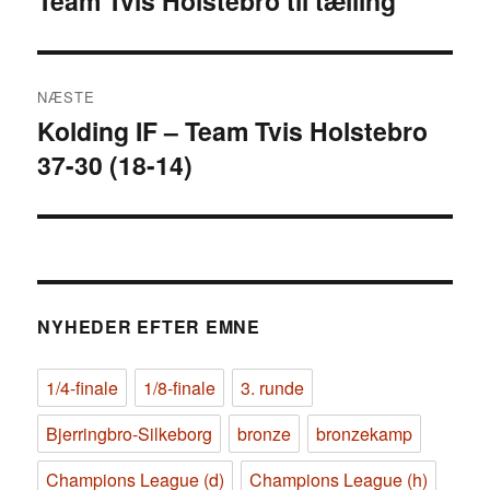
Team Tvis Holstebro til tælling
indlæg:
NÆSTE
Kolding IF – Team Tvis Holstebro
Næste
37-30 (18-14)
indlæg:
NYHEDER EFTER EMNE
1/4-finale
1/8-finale
3. runde
Bjerringbro-Silkeborg
bronze
bronzekamp
Champions League (d)
Champions League (h)