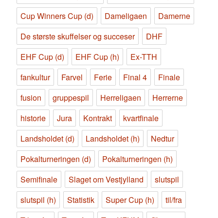
Cup Winners Cup (d)
Dameligaen
Damerne
De største skuffelser og succeser
DHF
EHF Cup (d)
EHF Cup (h)
Ex-TTH
fankultur
Farvel
Ferie
Final 4
Finale
fusion
gruppespil
Herreligaen
Herrerne
historie
Jura
Kontrakt
kvartfinale
Landsholdet (d)
Landsholdet (h)
Nedtur
Pokalturneringen (d)
Pokalturneringen (h)
Semifinale
Slaget om Vestjylland
slutspil
slutspil (h)
Statistik
Super Cup (h)
til/fra