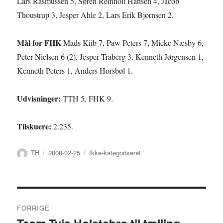
Lars Rasmussen 5, Søren Reinholt Hansen 4, Jacob
Thoustrup 3, Jesper Ahle 2, Lars Erik Bjørnsen 2.
Mål for FHK
Mads Kiib 7, Paw Peters 7, Micke Næsby 6,
Peter Nielsen 6 (2), Jesper Traberg 3, Kenneth Jørgensen 1,
Kenneth Peters 1, Anders Horsbøl 1.
Udvisninger:
TTH 5, FHK 9.
Tilskuere:
2.235.
Forfatter
Udgivet
Kategorier
TH
2008-02-25
Ikke-kategoriseret
Indlægsnavigation
FORRIGE
Forrige