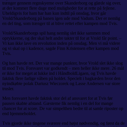
trænger gennem regnskyerne over Skanderborg og glæde sig over,
at der kommer flere dage med muligheder for at rette på fejlene.
Uheldigvis for ham har han kun indtil på onsdag, hvor går
Vrold/Skanderborg på banen igen ude mod Vadum. Der er nemlig
en del ting, som trænger til at blive rettet efter kampen mod Tvis.
Vrold/Skanderborgs spil hang nemlig slet ikke sammen mod
oprykkerne, og der skal helt andre takter til for at Vrold får point. –
Vi kan ikke lave en revolution inden på onsdag. Men vi må videre
og vi skal op i kadence, sagde Finn Kristensen efter kampen mod
Tvis.
Og han havde ret. Der var mange punkter, hvor Vrold slet ikke slog
til mod Tvis. Forsvaret var godkendt – men heller ikke mere. 26 mål
er ikke for meget at lukke ind i HåndboldLigaen, og Tvis havde
faktisk flere farlige våben på holdet. Specielt i bagkæden hvor den
nyindkøbte polak Dariusz Wieczorek og Lasse Andersen var store
trusler.
Men forsvaret havde faktisk stor del af ansvaret for at Tvis før
pausen skabte afstand. Gæsterne fik nemlig i en del for mange
chancer for at score. De var simpelthen bedre til at samle riposter op
end hjemmeholdet.
Tvis gjorde ikke tingene sværere end højst nødvendig, og først da de