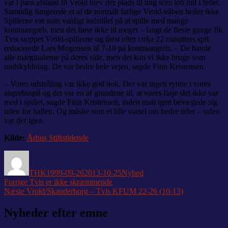
var i pæn afstand til Vrold blev der plads til ting som lob ind i feltet.
Samtidig fungerede et af de normalt farlige Vrold-våben heller ikke.
Spillerne var som vanligt indstillet på at spille med mange
kontraangreb, men det førte ikke til meget – langt de fleste gange fik
Tvis stoppet Vrold-spillerne og først efter cirka 22 minutters spil
reducerede Lars Mogensen til 7-10 på kontraangreb. – De havde
alle marginalerne på deres side, men det kan vi ikke bruge som
undskyldning. De var bedre hele vejen, sagde Finn Kristensen.
– Vores udstråling var ikke god nok. Der var ingen rytme i vores
angrebsspil og det var en af grundene til, at vores fløje slet ikke var
med i spillet, sagde Finn Kristensen, inden man igen bevægede sig
uden for hallen. Og måske som et lille varsel om bedre tider – solen
var der igen.
Kilde:
Århus Stiftstidende
.
Forfatter
Udgivet
Kategorier
THK
1999-09-26
2013-10-25
Nyhed
Indlægsnavigation
Forrige
Forrige
Tvis er ikke skræmmende
Næste
indlæg:
Næste
Vrold/Skanderborg – Tvis KFUM 22-26 (10-13)
indlæg:
Nyheder efter emne