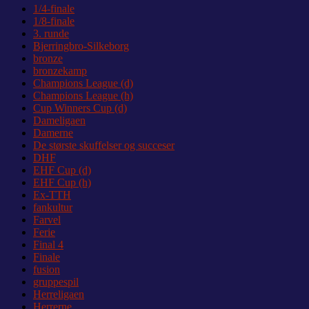
1/4-finale
1/8-finale
3. runde
Bjerringbro-Silkeborg
bronze
bronzekamp
Champions League (d)
Champions League (h)
Cup Winners Cup (d)
Dameligaen
Damerne
De største skuffelser og succeser
DHF
EHF Cup (d)
EHF Cup (h)
Ex-TTH
fankultur
Farvel
Ferie
Final 4
Finale
fusion
gruppespil
Herreligaen
Herrerne