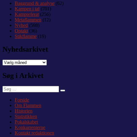
Baggrund & analyse
(62)
Kampen i tal
(701)
Kampreferat
(256)
Metaflammen
(12)
Nyhed
(598)
Optakt
(36)
Stikflamme
(19)
Nyhedsarkivet
Nyhedsarkivet
Søg i Arkivet
Søg
Søg
efter:
Forside
Om Flammen
Historien
Statistikken
Pokalskabet
Konkurrenterne
Kontakt redaktionen