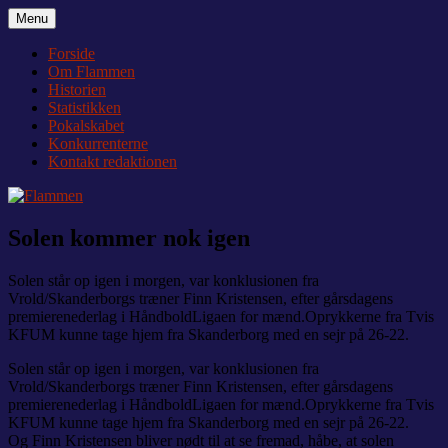
Videre
Menu
Flammen
Nyheder og debat om Team Tvis Holstebro
til
indhold
Forside
Om Flammen
Historien
Statistikken
Pokalskabet
Konkurrenterne
Kontakt redaktionen
Solen kommer nok igen
Solen står op igen i morgen, var konklusionen fra
Vrold/Skanderborgs træner Finn Kristensen, efter gårsdagens
premierenederlag i HåndboldLigaen for mænd.Oprykkerne fra Tvis
KFUM kunne tage hjem fra Skanderborg med en sejr på 26-22.
Solen står op igen i morgen, var konklusionen fra
Vrold/Skanderborgs træner Finn Kristensen, efter gårsdagens
premierenederlag i HåndboldLigaen for mænd.Oprykkerne fra Tvis
KFUM kunne tage hjem fra Skanderborg med en sejr på 26-22.
Og Finn Kristensen bliver nødt til at se fremad, håbe, at solen