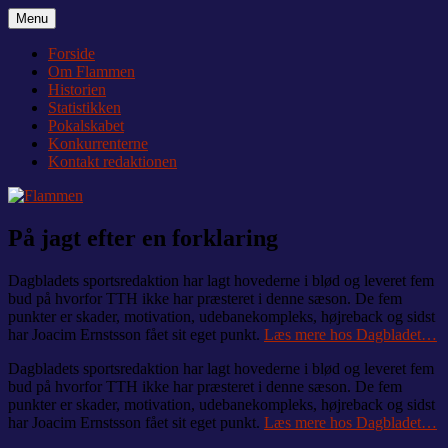
Videre
Menu
Flammen
Nyheder og debat om Team Tvis Holstebro
til
indhold
Forside
Om Flammen
Historien
Statistikken
Pokalskabet
Konkurrenterne
Kontakt redaktionen
På jagt efter en forklaring
Dagbladets sportsredaktion har lagt hovederne i blød og leveret fem
bud på hvorfor TTH ikke har præsteret i denne sæson. De fem
punkter er skader, motivation, udebanekompleks, højreback og sidst
har Joacim Ernstsson fået sit eget punkt.
Læs mere hos Dagbladet…
Dagbladets sportsredaktion har lagt hovederne i blød og leveret fem
bud på hvorfor TTH ikke har præsteret i denne sæson. De fem
punkter er skader, motivation, udebanekompleks, højreback og sidst
har Joacim Ernstsson fået sit eget punkt.
Læs mere hos Dagbladet…