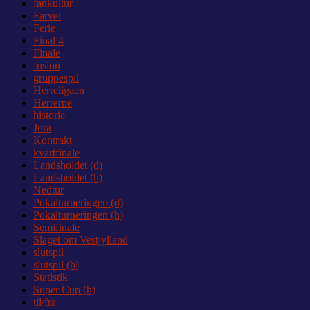
fankultur
Farvel
Ferie
Final 4
Finale
fusion
gruppespil
Herreligaen
Herrerne
historie
Jura
Kontrakt
kvartfinale
Landsholdet (d)
Landsholdet (h)
Nedtur
Pokalturneringen (d)
Pokalturneringen (h)
Semifinale
Slaget om Vestjylland
slutspil
slutspil (h)
Statistik
Super Cup (h)
til/fra