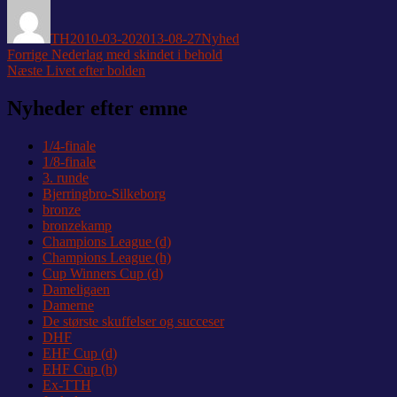
Forfatter
Udgivet
Kategorier
TH
2010-03-20
2013-08-27
Nyhed
Indlægsnavigation
Forrige
Forrige
Nederlag med skindet i behold
Næste
indlæg:
Næste
Livet efter bolden
indlæg:
Nyheder efter emne
1/4-finale
1/8-finale
3. runde
Bjerringbro-Silkeborg
bronze
bronzekamp
Champions League (d)
Champions League (h)
Cup Winners Cup (d)
Dameligaen
Damerne
De største skuffelser og succeser
DHF
EHF Cup (d)
EHF Cup (h)
Ex-TTH