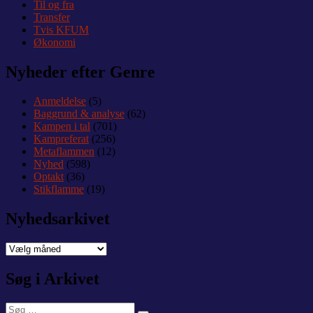
Til og fra
Transfer
Tvis KFUM
Økonomi
Nyheder efter Genre
Anmeldelse
(5)
Baggrund & analyse
(62)
Kampen i tal
(701)
Kampreferat
(256)
Metaflammen
(12)
Nyhed
(598)
Optakt
(36)
Stikflamme
(19)
Nyhedsarkivet
Nyhedsarkivet
Søg i Arkivet
Søg