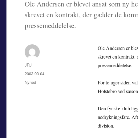
Ole Andersen er blevet ansat som ny h
skrevet en kontrakt, der gælder de kom
pressemeddelelse.
Ole Andersen er ble
skrevet en kontrakt,
Forfatter
JRJ
pressemeddelelse.
Udgivet
2003-03-04
Kategorier
Nyhed
For to uger siden va
Holstebro ved sæson
Den fynske klub ligg
nedrykningsfare. Aft
division.