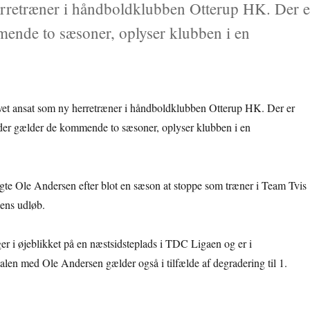
erretræner i håndboldklubben Otterup HK. Der e
mende to sæsoner, oplyser klubben i en
vet ansat som ny herretræner i håndboldklubben Otterup HK. Der er
 der gælder de kommende to sæsoner, oplyser klubben i en
lgte Ole Andersen efter blot en sæson at stoppe som træner i Team Tvis
ens udløb.
er i øjeblikket på en næstsidsteplads i TDC Ligaen og er i
alen med Ole Andersen gælder også i tilfælde af degradering til 1.