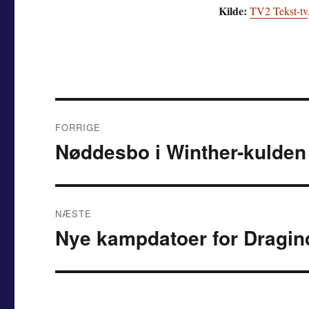
Kilde:
TV2 Tekst-tv
Indlægsnavigation
FORRIGE
Nøddesbo i Winther-kulden
Forrige
indlæg:
NÆSTE
Nye kampdatoer for Dragin
Næste
indlæg: