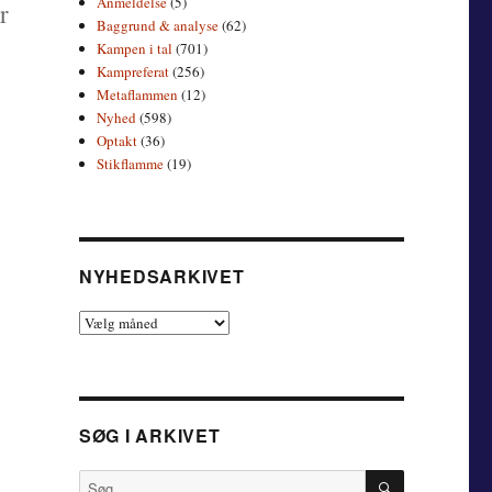
Anmeldelse
(5)
r
Baggrund & analyse
(62)
Kampen i tal
(701)
Kampreferat
(256)
Metaflammen
(12)
Nyhed
(598)
Optakt
(36)
Stikflamme
(19)
NYHEDSARKIVET
Nyhedsarkivet
SØG I ARKIVET
SØG
Søg