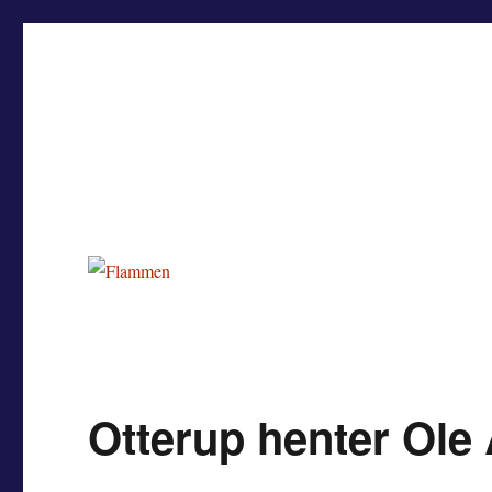
Flammen
Nyheder og debat om Team Tvis Holstebro
Otterup henter Ole