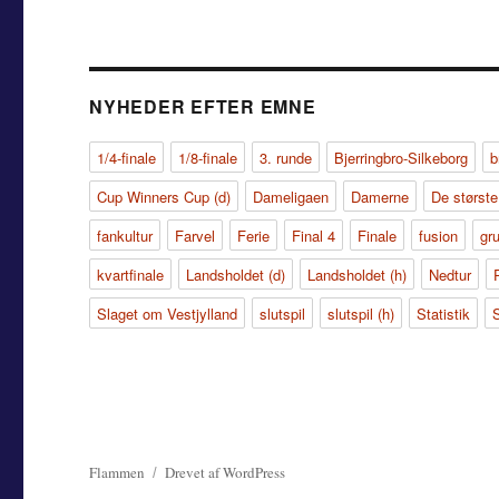
NYHEDER EFTER EMNE
1/4-finale
1/8-finale
3. runde
Bjerringbro-Silkeborg
b
Cup Winners Cup (d)
Dameligaen
Damerne
De største
fankultur
Farvel
Ferie
Final 4
Finale
fusion
gr
kvartfinale
Landsholdet (d)
Landsholdet (h)
Nedtur
Slaget om Vestjylland
slutspil
slutspil (h)
Statistik
Flammen
Drevet af WordPress