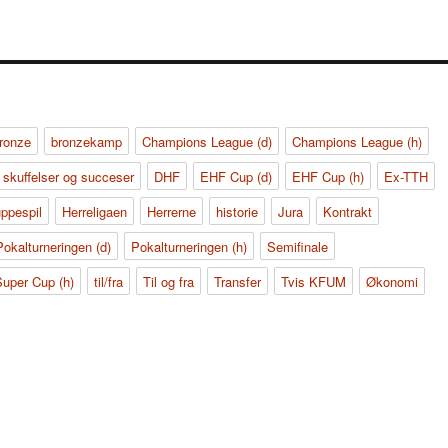
ronze
bronzekamp
Champions League (d)
Champions League (h)
 skuffelser og succeser
DHF
EHF Cup (d)
EHF Cup (h)
Ex-TTH
uppespil
Herreligaen
Herrerne
historie
Jura
Kontrakt
Pokalturneringen (d)
Pokalturneringen (h)
Semifinale
Super Cup (h)
til/fra
Til og fra
Transfer
Tvis KFUM
Økonomi